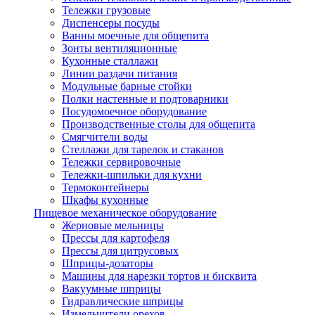
Тележки грузовые
Диспенсеры посуды
Ванны моечные для общепита
Зонты вентиляционные
Кухонные сталлажи
Линии раздачи питания
Модульные барные стойки
Полки настенные и подтоварники
Посудомоечное оборудование
Производственные столы для общепита
Смягчители воды
Стеллажи для тарелок и стаканов
Тележки сервировочные
Тележки-шпильки для кухни
Термоконтейнеры
Шкафы кухонные
Пищевое механическое оборудование
Жерновые мельницы
Прессы для картофеля
Прессы для цитрусовых
Шприцы-дозаторы
Машины для нарезки тортов и бисквита
Вакуумные шприцы
Гидравлические шприцы
Измельчители орехов