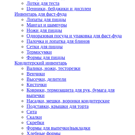
Лотки для теста
Ценники, бейджики и дисплеи
Инвентарь для фаст-фуда
Лопаты для пиццы
Мангал и шампуры
Ножи для пиццы
Одноразовая посуда и упаковка для фаст-фуда
Палочка и лопатка для блинов
Сетки для пиццы
Термосумки
Формы для пиццы
Кондитерский инвентарь
Валики, ножи, тесторезки
Венчики
Высечки, делители
Кисточки
Коврики, термозащита для рук, бумага для
выпечки
Насадки, мешки, воронки кондитерские
Подставки, крышки для торта
Сита
Скалки
Скребки
Формы для выпечки/выкладки
Хлебные формы