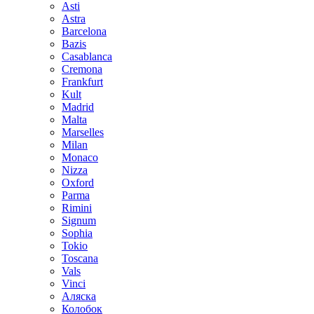
Asti
Astra
Barcelona
Bazis
Casablanca
Cremona
Frankfurt
Kult
Madrid
Malta
Marselles
Milan
Monaco
Nizza
Oxford
Parma
Rimini
Signum
Sophia
Tokio
Toscana
Vals
Vinci
Аляска
Колобок