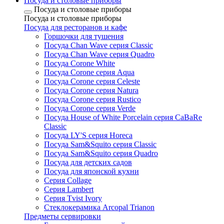
Посуда и столовые приборы
Посуда и столовые приборы
Посуда и столовые приборы
Посуда для ресторанов и кафе
Горшочки для тушения
Посуда Chan Wave серия Classic
Посуда Chan Wave серия Quadro
Посуда Corone White
Посуда Corone серия Aqua
Посуда Corone серия Celeste
Посуда Corone серия Natura
Посуда Corone серия Rustico
Посуда Corone серия Verde
Посуда House of White Porcelain серия CaBaRe
Classic
Посуда LY'S серия Horeca
Посуда Sam&Squito серия Classic
Посуда Sam&Squito серия Quadro
Посуда для детских садов
Посуда для японской кухни
Серия Collage
Серия Lambert
Серия Tvist Ivory
Стеклокерамика Arcopal Trianon
Предметы сервировки