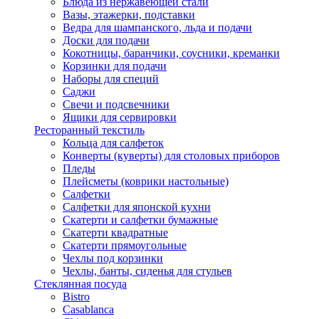
Блюда из нержавеющей стали
Вазы, этажерки, подставки
Ведра для шампанского, льда и подачи
Доски для подачи
Кокотницы, баранчики, соусники, креманки
Корзинки для подачи
Наборы для специй
Саджи
Свечи и подсвечники
Ящики для сервировки
Ресторанный текстиль
Кольца для салфеток
Конверты (куверты) для столовых приборов
Пледы
Плейсметы (коврики настольные)
Салфетки
Салфетки для японской кухни
Скатерти и салфетки бумажные
Скатерти квадратные
Скатерти прямоугольные
Чехлы под корзинки
Чехлы, банты, сиденья для стульев
Стеклянная посуда
Bistro
Casablanca