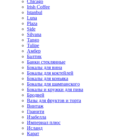
Chicago
Irish Coffee
Istanbul
Luna
Plaza
Side
Silvana
Tango
Tulipe
Амбер
Балтик
Банки стеклянные
Бокалы для вина
Бокалы для коктейлей
Бокалы для коньяка
Бокалы для шампанского
Бокалы и кружки для пива
Бродвей
Вазы для фруктов и торта
Винтаж
Гранити
Изабелла
Империал плюс
Исланд
Карат