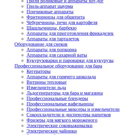
Грили роликовые и аппараты хот-дог
Гриль-аппарат шаурма
Пончиковые аппараты
Фритюрницы для общепита
Чебуречницы, печи для картофеля
Шашлычницы, барбекю
Аппараты для приготовления фрикаделек
Аппараты для тарталеток
Оборудование для снеков
Аппараты для попкорна
Аппараты для сахарной ваты
Кукурузоварки и пароварки для кукурузы
Профессиональное оборудование для бара
Кегераторы
Аппараты для горячего шоколада
Витрины тепловые
Измельчители льда
Льдогенераторы для бара и магазина
Профессиональные блендеры
Профессиональные вафельницы
Профессиональные миксеры и измельчители
Сокоохладители и диспенсеры напитков
Фризеры для мягкого мороженого
Электрические соковыжималки
Электрические чайники