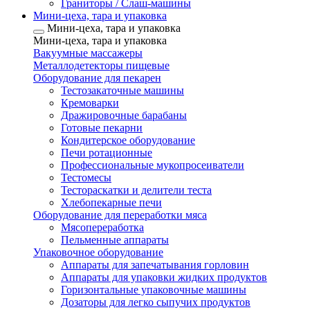
Граниторы / Слаш-машины
Мини-цеха, тара и упаковка
Мини-цеха, тара и упаковка
Мини-цеха, тара и упаковка
Вакуумные массажеры
Металлодетекторы пищевые
Оборудование для пекарен
Тестозакаточные машины
Кремоварки
Дражировочные барабаны
Готовые пекарни
Кондитерское оборудование
Печи ротационные
Профессиональные мукопросеиватели
Тестомесы
Тестораскатки и делители теста
Хлебопекарные печи
Оборудование для переработки мяса
Мясопереработка
Пельменные аппараты
Упаковочное оборудование
Аппараты для запечатывания горловин
Аппараты для упаковки жидких продуктов
Горизонтальные упаковочные машины
Дозаторы для легко сыпучих продуктов