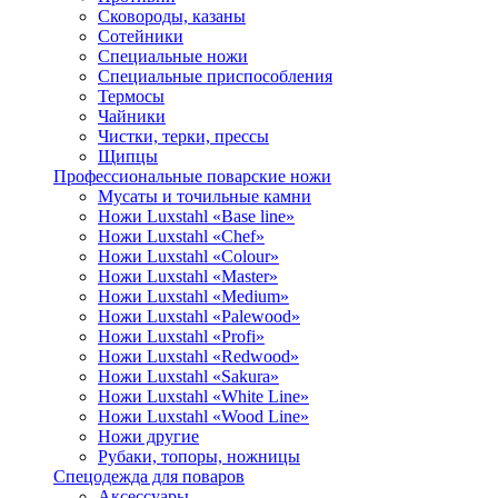
Сковороды, казаны
Сотейники
Специальные ножи
Специальные приспособления
Термосы
Чайники
Чистки, терки, прессы
Щипцы
Профессиональные поварские ножи
Мусаты и точильные камни
Ножи Luxstahl «Base line»
Ножи Luxstahl «Chef»
Ножи Luxstahl «Colour»
Ножи Luxstahl «Master»
Ножи Luxstahl «Medium»
Ножи Luxstahl «Palewood»
Ножи Luxstahl «Profi»
Ножи Luxstahl «Redwood»
Ножи Luxstahl «Sakura»
Ножи Luxstahl «White Line»
Ножи Luxstahl «Wood Line»
Ножи другие
Рубаки, топоры, ножницы
Спецодежда для поваров
Аксессуары