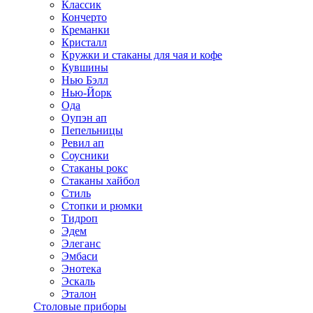
Классик
Кончерто
Креманки
Кристалл
Кружки и стаканы для чая и кофе
Кувшины
Нью Бэлл
Нью-Йорк
Ода
Оупэн ап
Пепельницы
Ревил ап
Соусники
Стаканы рокс
Стаканы хайбол
Стиль
Стопки и рюмки
Тидроп
Эдем
Элеганс
Эмбаси
Энотека
Эскаль
Эталон
Столовые приборы