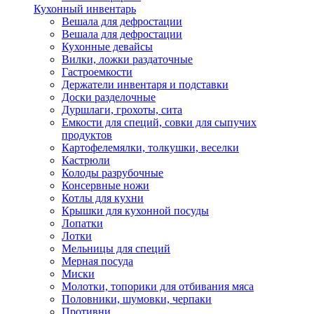
Кухонный инвентарь
Вешала для дефростации
Вешала для дефростации
Кухонные девайсы
Вилки, ложки раздаточные
Гастроемкости
Держатели инвентаря и подставки
Доски разделочные
Дуршлаги, грохоты, сита
Емкости для специй, совки для сыпучих
продуктов
Картофелемялки, толкушки, веселки
Кастрюли
Колоды разрубочные
Консервные ножи
Котлы для кухни
Крышки для кухонной посуды
Лопатки
Лотки
Мельницы для специй
Мерная посуда
Миски
Молотки, топорики для отбивания мяса
Половники, шумовки, черпаки
Противни