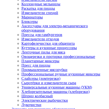
Коллоидные мельницы
Раскатка для пиццы
Измельчители специй
Маринаторы
Бликсеры
Аксессуары для электро-механического
оборудования
Прессы для гамбургеров
Измельчители отходов
Картофелечистки для общепита
Куттеры и кухонные процессоры
Ленточные пилы для мяса
Овощерезки и протирки профессиональные
Планетарные миксеры
Пресс для пиццы
Промышленные мясорубки
Профессиональные ручные кухонные миксеры
Слайсеры (ломтерезки)
Сыротёрки и измельчители сыра
Универсальные кухонные машины (УКМ)
Хлеборезательные машины (хлеборезки)
Шприц колбасный
Электрические рыбочистки
Лукочистки