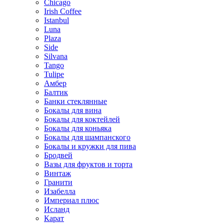
Chicago
Irish Coffee
Istanbul
Luna
Plaza
Side
Silvana
Tango
Tulipe
Амбер
Балтик
Банки стеклянные
Бокалы для вина
Бокалы для коктейлей
Бокалы для коньяка
Бокалы для шампанского
Бокалы и кружки для пива
Бродвей
Вазы для фруктов и торта
Винтаж
Гранити
Изабелла
Империал плюс
Исланд
Карат