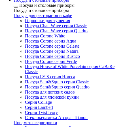
Посуда и столовые приборы
Посуда и столовые приборы
Посуда и столовые приборы
Посуда для ресторанов и кафе
Горшочки для тушения
Посуда Chan Wave серия Classic
Посуда Chan Wave серия Quadro
Посуда Corone White
Посуда Corone серия Aqua
Посуда Corone серия Celeste
Посуда Corone серия Natura
Посуда Corone серия Rustico
Посуда Corone серия Verde
Посуда House of White Porcelain серия CaBaRe
Classic
Посуда LY'S серия Horeca
Посуда Sam&Squito серия Classic
Посуда Sam&Squito серия Quadro
Посуда для детских садов
Посуда для японской кухни
Серия Collage
Серия Lambert
Серия Tvist Ivory
Стеклокерамика Arcopal Trianon
Предметы сервировки