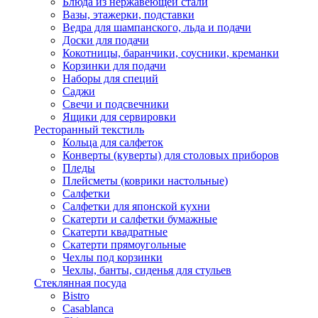
Блюда из нержавеющей стали
Вазы, этажерки, подставки
Ведра для шампанского, льда и подачи
Доски для подачи
Кокотницы, баранчики, соусники, креманки
Корзинки для подачи
Наборы для специй
Саджи
Свечи и подсвечники
Ящики для сервировки
Ресторанный текстиль
Кольца для салфеток
Конверты (куверты) для столовых приборов
Пледы
Плейсметы (коврики настольные)
Салфетки
Салфетки для японской кухни
Скатерти и салфетки бумажные
Скатерти квадратные
Скатерти прямоугольные
Чехлы под корзинки
Чехлы, банты, сиденья для стульев
Стеклянная посуда
Bistro
Casablanca