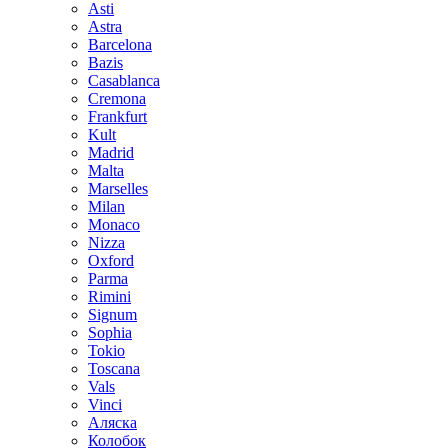
Asti
Astra
Barcelona
Bazis
Casablanca
Cremona
Frankfurt
Kult
Madrid
Malta
Marselles
Milan
Monaco
Nizza
Oxford
Parma
Rimini
Signum
Sophia
Tokio
Toscana
Vals
Vinci
Аляска
Колобок