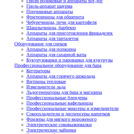
Грили роликовые и аппараты хот-дог
Гриль-аппарат шаурма
Пончиковые аппараты
Фритюрницы для общепита
Чебуречницы, печи для картофеля
Шашлычницы, барбекю
Аппараты для приготовления фрикаделек
Аппараты для тарталеток
Оборудование для снеков
Аппараты для попкорна
Аппараты для сахарной ваты
Кукурузоварки и пароварки для кукурузы
Профессиональное оборудование для бара
Кегераторы
Аппараты для горячего шоколада
Витрины тепловые
Измельчители льда
Льдогенераторы для бара и магазина
Профессиональные блендеры
Профессиональные вафельницы
Профессиональные миксеры и измельчители
Сокоохладители и диспенсеры напитков
Фризеры для мягкого мороженого
Электрические соковыжималки
Электрические чайники