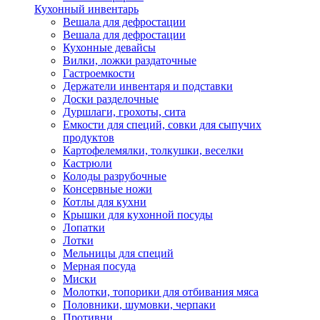
Кухонный инвентарь
Вешала для дефростации
Вешала для дефростации
Кухонные девайсы
Вилки, ложки раздаточные
Гастроемкости
Держатели инвентаря и подставки
Доски разделочные
Дуршлаги, грохоты, сита
Емкости для специй, совки для сыпучих
продуктов
Картофелемялки, толкушки, веселки
Кастрюли
Колоды разрубочные
Консервные ножи
Котлы для кухни
Крышки для кухонной посуды
Лопатки
Лотки
Мельницы для специй
Мерная посуда
Миски
Молотки, топорики для отбивания мяса
Половники, шумовки, черпаки
Противни