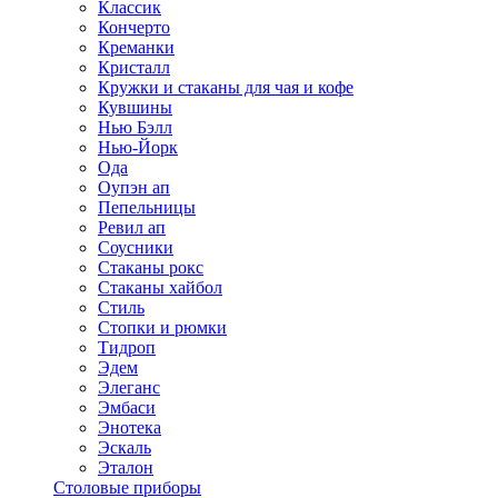
Классик
Кончерто
Креманки
Кристалл
Кружки и стаканы для чая и кофе
Кувшины
Нью Бэлл
Нью-Йорк
Ода
Оупэн ап
Пепельницы
Ревил ап
Соусники
Стаканы рокс
Стаканы хайбол
Стиль
Стопки и рюмки
Тидроп
Эдем
Элеганс
Эмбаси
Энотека
Эскаль
Эталон
Столовые приборы