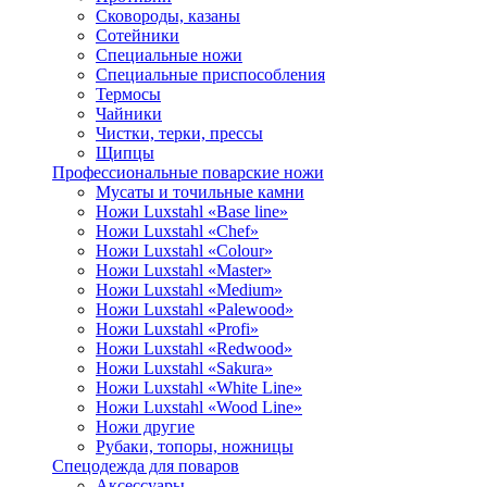
Сковороды, казаны
Сотейники
Специальные ножи
Специальные приспособления
Термосы
Чайники
Чистки, терки, прессы
Щипцы
Профессиональные поварские ножи
Мусаты и точильные камни
Ножи Luxstahl «Base line»
Ножи Luxstahl «Chef»
Ножи Luxstahl «Colour»
Ножи Luxstahl «Master»
Ножи Luxstahl «Medium»
Ножи Luxstahl «Palewood»
Ножи Luxstahl «Profi»
Ножи Luxstahl «Redwood»
Ножи Luxstahl «Sakura»
Ножи Luxstahl «White Line»
Ножи Luxstahl «Wood Line»
Ножи другие
Рубаки, топоры, ножницы
Спецодежда для поваров
Аксессуары