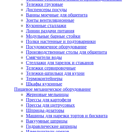
Тележки грузовые
Диспенсеры посуды
Ванны моечные для общепита
Зонты вентиляционные
Кухонные сталлажи
Линии раздачи питания
Модульные барные стойки
Полки настенные и подтоварники
Посудомоечное оборудование
Производственные столы для общепита
Смягчители воды
Стеллажи для тарелок и стаканов
Тележки сервировочные
Тележки-шпильки для кухни
Термоконтейнеры
Шкафы кухонные
Пищевое механическое оборудование
Жерновые мельницы
Прессы для картофеля
Прессы для цитрусовых
Шприцы-дозаторы
Машины для нарезки тортов и бисквита
Вакуумные шприцы
Гидравлические шприцы
Измельчители орехов