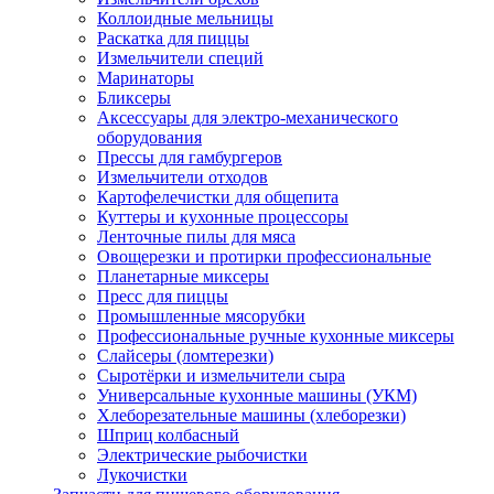
Коллоидные мельницы
Раскатка для пиццы
Измельчители специй
Маринаторы
Бликсеры
Аксессуары для электро-механического
оборудования
Прессы для гамбургеров
Измельчители отходов
Картофелечистки для общепита
Куттеры и кухонные процессоры
Ленточные пилы для мяса
Овощерезки и протирки профессиональные
Планетарные миксеры
Пресс для пиццы
Промышленные мясорубки
Профессиональные ручные кухонные миксеры
Слайсеры (ломтерезки)
Сыротёрки и измельчители сыра
Универсальные кухонные машины (УКМ)
Хлеборезательные машины (хлеборезки)
Шприц колбасный
Электрические рыбочистки
Лукочистки