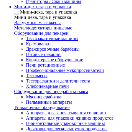
Граниторы / Слаш-машины
Мини-цеха, тара и упаковка
Мини-цеха, тара и упаковка
Мини-цеха, тара и упаковка
Вакуумные массажеры
Металлодетекторы пищевые
Оборудование для пекарен
Тестозакаточные машины
Кремоварки
Дражировочные барабаны
Готовые пекарни
Кондитерское оборудование
Печи ротационные
Профессиональные мукопросеиватели
Тестомесы
Тестораскатки и делители теста
Хлебопекарные печи
Оборудование для переработки мяса
Мясопереработка
Пельменные аппараты
Упаковочное оборудование
Аппараты для запечатывания горловин
Аппараты для упаковки жидких продуктов
Горизонтальные упаковочные машины
Дозаторы для легко сыпучих продуктов