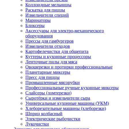
Коллоидные мельницы
Раскатка для пиццы
Измельчители специй
Маринаторы
Бликсеры
Аксессуары для электро-механического
оборудования
Прессы для гамбургеров
Измельчители отходов
Картофелечистки для общепита
Куттеры и кухонные процессоры
Ленточные пилы для мяса
Овощерезки и протирки профессиональные
Планетарные миксеры
Пресс для пиццы
Промышленные мясорубки
Профессиональные ручные кухонные миксеры
Слайсеры (ломтерезки)
Сыротёрки и измельчители сыра
Универсальные кухонные машины (УКМ)
Хлеборезательные машины (хлеборезки)
Шприц колбасный
Электрические рыбочистки
Лукочистки