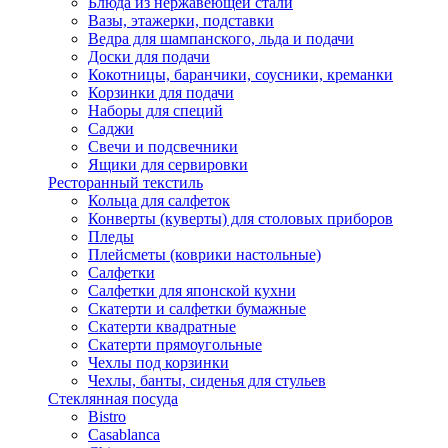
Блюда из нержавеющей стали
Вазы, этажерки, подставки
Ведра для шампанского, льда и подачи
Доски для подачи
Кокотницы, баранчики, соусники, креманки
Корзинки для подачи
Наборы для специй
Саджи
Свечи и подсвечники
Ящики для сервировки
Ресторанный текстиль
Кольца для салфеток
Конверты (куверты) для столовых приборов
Пледы
Плейсметы (коврики настольные)
Салфетки
Салфетки для японской кухни
Скатерти и салфетки бумажные
Скатерти квадратные
Скатерти прямоугольные
Чехлы под корзинки
Чехлы, банты, сиденья для стульев
Стеклянная посуда
Bistro
Casablanca