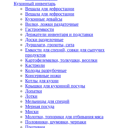
Кухонный инвентарь
Вешала для дефростации
Вешала для дефростации
Кухонные девайсы
Вилки, ложки раздаточные
Гастроемкости
Держатели инвентаря и подставки
Доски разделочные
Дуршлаги, грохоты, сита
Емкости для специй, совки для сыпучих
продуктов
Картофелемялки, толкушки, веселки
Кастрюли
Колоды разрубочные
Консервные ножи
Котлы для кухни
Крышки для кухонной посуды
Лопатки
Лотки
Мельницы для специй
Мерная посуда
Миски
Молотки, топорики для отбивания мяса
Половники, шумовки, черпаки
Противни