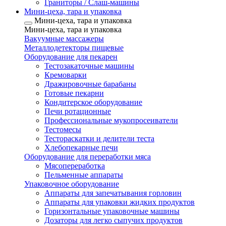
Граниторы / Слаш-машины
Мини-цеха, тара и упаковка
Мини-цеха, тара и упаковка
Мини-цеха, тара и упаковка
Вакуумные массажеры
Металлодетекторы пищевые
Оборудование для пекарен
Тестозакаточные машины
Кремоварки
Дражировочные барабаны
Готовые пекарни
Кондитерское оборудование
Печи ротационные
Профессиональные мукопросеиватели
Тестомесы
Тестораскатки и делители теста
Хлебопекарные печи
Оборудование для переработки мяса
Мясопереработка
Пельменные аппараты
Упаковочное оборудование
Аппараты для запечатывания горловин
Аппараты для упаковки жидких продуктов
Горизонтальные упаковочные машины
Дозаторы для легко сыпучих продуктов