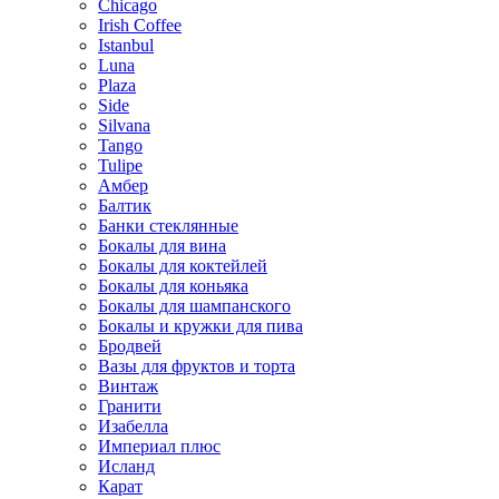
Chicago
Irish Coffee
Istanbul
Luna
Plaza
Side
Silvana
Tango
Tulipe
Амбер
Балтик
Банки стеклянные
Бокалы для вина
Бокалы для коктейлей
Бокалы для коньяка
Бокалы для шампанского
Бокалы и кружки для пива
Бродвей
Вазы для фруктов и торта
Винтаж
Гранити
Изабелла
Империал плюс
Исланд
Карат