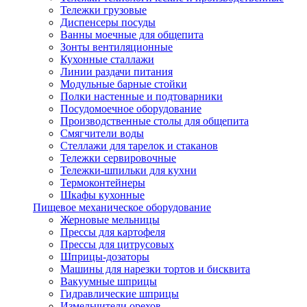
Тележки грузовые
Диспенсеры посуды
Ванны моечные для общепита
Зонты вентиляционные
Кухонные сталлажи
Линии раздачи питания
Модульные барные стойки
Полки настенные и подтоварники
Посудомоечное оборудование
Производственные столы для общепита
Смягчители воды
Стеллажи для тарелок и стаканов
Тележки сервировочные
Тележки-шпильки для кухни
Термоконтейнеры
Шкафы кухонные
Пищевое механическое оборудование
Жерновые мельницы
Прессы для картофеля
Прессы для цитрусовых
Шприцы-дозаторы
Машины для нарезки тортов и бисквита
Вакуумные шприцы
Гидравлические шприцы
Измельчители орехов