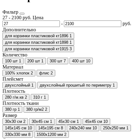
Фильтр
27
-
2100
руб.
Цена
-
руб.
Дополнительно
для корзинки пластиковой кт1896
1
для корзинки пластиковой кт1898
1
для корзинки пластиковой кт1915
3
Количество
100 шт
1
200 шт
1
300 шт
7
400 шт
10
Материал
100% хлопок
2
флис
2
Плейсмет
двухслойный
1
двухслойный прошитый по периметру
1
Плотность
280 г/м.кв
2
310 г
1
Плотность ткани
380 гр
1
380 гр/м2
2
Размер
30х30 см
2
30х45 см
1
45х30 см
1
45х45 см
10
145х145 см
10
145х195 см
8
240х240 мм
10
250х250 мм
1
330х330 мм
8
1500х1200 мм
2