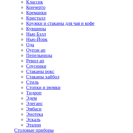
Классик
Кончерто
Креманки
Кристалл
Кружки и стаканы для чая и кофе
Кувшины
Нью Бэлл
Нью-Йорк
Ода
Оупэн ап
Пепельницы
Ревил ап
Соусники
Стаканы рокс
Стаканы хайбол
Стиль
Стопки и рюмки
Тидроп
Эдем
Элеганс
Эмбаси
Энотека
Эскаль
Эталон
Столовые приборы