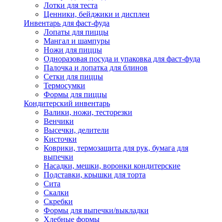
Лотки для теста
Ценники, бейджики и дисплеи
Инвентарь для фаст-фуда
Лопаты для пиццы
Мангал и шампуры
Ножи для пиццы
Одноразовая посуда и упаковка для фаст-фуда
Палочка и лопатка для блинов
Сетки для пиццы
Термосумки
Формы для пиццы
Кондитерский инвентарь
Валики, ножи, тесторезки
Венчики
Высечки, делители
Кисточки
Коврики, термозащита для рук, бумага для
выпечки
Насадки, мешки, воронки кондитерские
Подставки, крышки для торта
Сита
Скалки
Скребки
Формы для выпечки/выкладки
Хлебные формы