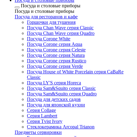
Посуда и столовые приборы
Посуда и столовые приборы
Посуда и столовые приборы
Посуда для ресторанов и кафе
Горшочки для тушения
Посуда Chan Wave серия Classic
Посуда Chan Wave серия Quadro
Посуда Corone White
Посуда Corone серия Aqua
Посуда Corone серия Celeste
Посуда Corone серия Natura
Посуда Corone серия Rustico
Посуда Corone серия Verde
Посуда House of White Porcelain серия CaBaRe
Classic
Посуда LY'S серия Horeca
Посуда Sam&Squito серия Classic
Посуда Sam&Squito серия Quadro
Посуда для детских садов
Посуда для японской кухни
Серия Collage
Серия Lambert
Серия Tvist Ivory
Стеклокерамика Arcopal Trianon
Предметы сервировки