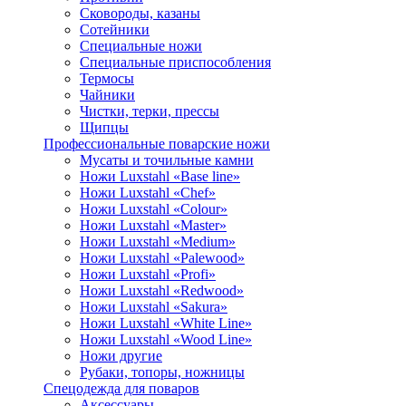
Сковороды, казаны
Сотейники
Специальные ножи
Специальные приспособления
Термосы
Чайники
Чистки, терки, прессы
Щипцы
Профессиональные поварские ножи
Мусаты и точильные камни
Ножи Luxstahl «Base line»
Ножи Luxstahl «Chef»
Ножи Luxstahl «Colour»
Ножи Luxstahl «Master»
Ножи Luxstahl «Medium»
Ножи Luxstahl «Palewood»
Ножи Luxstahl «Profi»
Ножи Luxstahl «Redwood»
Ножи Luxstahl «Sakura»
Ножи Luxstahl «White Line»
Ножи Luxstahl «Wood Line»
Ножи другие
Рубаки, топоры, ножницы
Спецодежда для поваров
Аксессуары