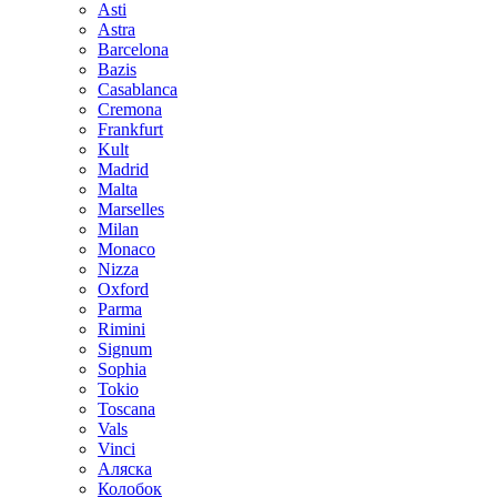
Asti
Astra
Barcelona
Bazis
Casablanca
Cremona
Frankfurt
Kult
Madrid
Malta
Marselles
Milan
Monaco
Nizza
Oxford
Parma
Rimini
Signum
Sophia
Tokio
Toscana
Vals
Vinci
Аляска
Колобок