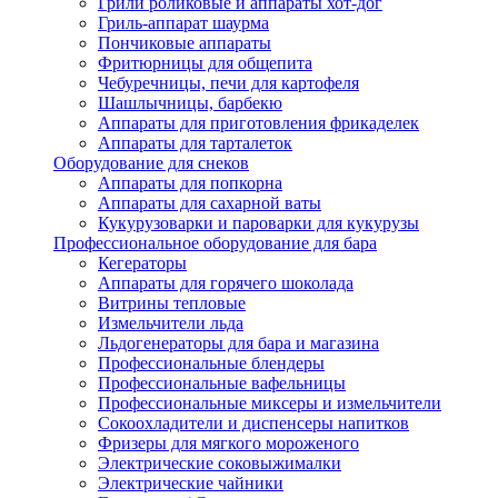
Грили роликовые и аппараты хот-дог
Гриль-аппарат шаурма
Пончиковые аппараты
Фритюрницы для общепита
Чебуречницы, печи для картофеля
Шашлычницы, барбекю
Аппараты для приготовления фрикаделек
Аппараты для тарталеток
Оборудование для снеков
Аппараты для попкорна
Аппараты для сахарной ваты
Кукурузоварки и пароварки для кукурузы
Профессиональное оборудование для бара
Кегераторы
Аппараты для горячего шоколада
Витрины тепловые
Измельчители льда
Льдогенераторы для бара и магазина
Профессиональные блендеры
Профессиональные вафельницы
Профессиональные миксеры и измельчители
Сокоохладители и диспенсеры напитков
Фризеры для мягкого мороженого
Электрические соковыжималки
Электрические чайники