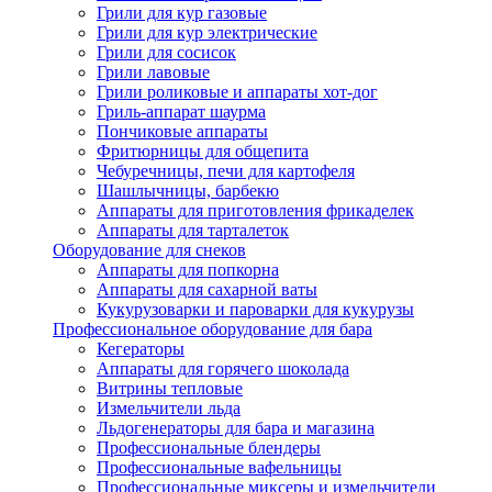
Грили для кур газовые
Грили для кур электрические
Грили для сосисок
Грили лавовые
Грили роликовые и аппараты хот-дог
Гриль-аппарат шаурма
Пончиковые аппараты
Фритюрницы для общепита
Чебуречницы, печи для картофеля
Шашлычницы, барбекю
Аппараты для приготовления фрикаделек
Аппараты для тарталеток
Оборудование для снеков
Аппараты для попкорна
Аппараты для сахарной ваты
Кукурузоварки и пароварки для кукурузы
Профессиональное оборудование для бара
Кегераторы
Аппараты для горячего шоколада
Витрины тепловые
Измельчители льда
Льдогенераторы для бара и магазина
Профессиональные блендеры
Профессиональные вафельницы
Профессиональные миксеры и измельчители