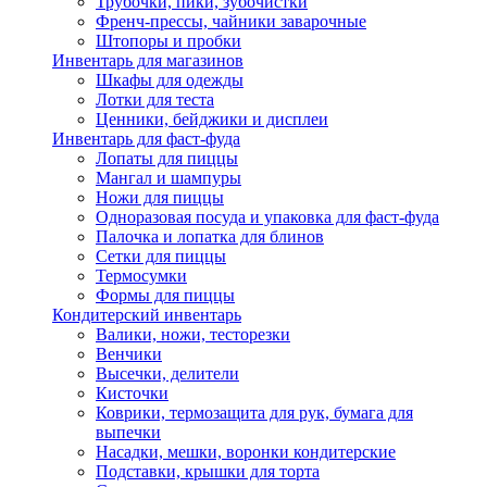
Трубочки, пики, зубочистки
Френч-прессы, чайники заварочные
Штопоры и пробки
Инвентарь для магазинов
Шкафы для одежды
Лотки для теста
Ценники, бейджики и дисплеи
Инвентарь для фаст-фуда
Лопаты для пиццы
Мангал и шампуры
Ножи для пиццы
Одноразовая посуда и упаковка для фаст-фуда
Палочка и лопатка для блинов
Сетки для пиццы
Термосумки
Формы для пиццы
Кондитерский инвентарь
Валики, ножи, тесторезки
Венчики
Высечки, делители
Кисточки
Коврики, термозащита для рук, бумага для
выпечки
Насадки, мешки, воронки кондитерские
Подставки, крышки для торта