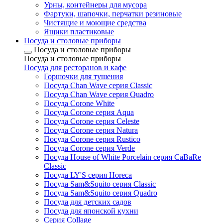
Урны, контейнеры для мусора
Фартуки, шапочки, перчатки резиновые
Чистящие и моющие средства
Ящики пластиковые
Посуда и столовые приборы
Посуда и столовые приборы
Посуда и столовые приборы
Посуда для ресторанов и кафе
Горшочки для тушения
Посуда Chan Wave серия Classic
Посуда Chan Wave серия Quadro
Посуда Corone White
Посуда Corone серия Aqua
Посуда Corone серия Celeste
Посуда Corone серия Natura
Посуда Corone серия Rustico
Посуда Corone серия Verde
Посуда House of White Porcelain серия CaBaRe
Classic
Посуда LY'S серия Horeca
Посуда Sam&Squito серия Classic
Посуда Sam&Squito серия Quadro
Посуда для детских садов
Посуда для японской кухни
Серия Collage