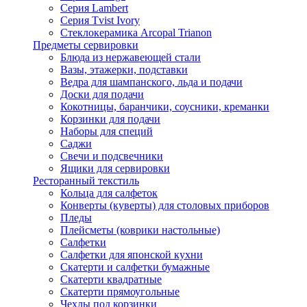
Серия Lambert
Серия Tvist Ivory
Стеклокерамика Arcopal Trianon
Предметы сервировки
Блюда из нержавеющей стали
Вазы, этажерки, подставки
Ведра для шампанского, льда и подачи
Доски для подачи
Кокотницы, баранчики, соусники, креманки
Корзинки для подачи
Наборы для специй
Саджи
Свечи и подсвечники
Ящики для сервировки
Ресторанный текстиль
Кольца для салфеток
Конверты (куверты) для столовых приборов
Пледы
Плейсметы (коврики настольные)
Салфетки
Салфетки для японской кухни
Скатерти и салфетки бумажные
Скатерти квадратные
Скатерти прямоугольные
Чехлы под корзинки