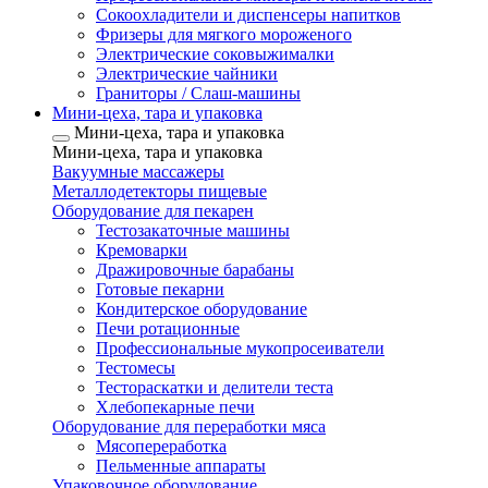
Сокоохладители и диспенсеры напитков
Фризеры для мягкого мороженого
Электрические соковыжималки
Электрические чайники
Граниторы / Слаш-машины
Мини-цеха, тара и упаковка
Мини-цеха, тара и упаковка
Мини-цеха, тара и упаковка
Вакуумные массажеры
Металлодетекторы пищевые
Оборудование для пекарен
Тестозакаточные машины
Кремоварки
Дражировочные барабаны
Готовые пекарни
Кондитерское оборудование
Печи ротационные
Профессиональные мукопросеиватели
Тестомесы
Тестораскатки и делители теста
Хлебопекарные печи
Оборудование для переработки мяса
Мясопереработка
Пельменные аппараты
Упаковочное оборудование