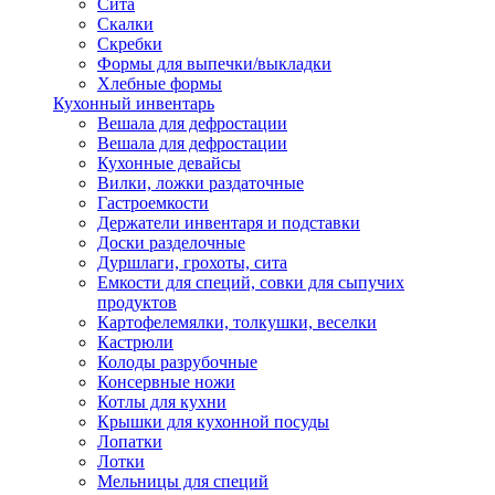
Сита
Скалки
Скребки
Формы для выпечки/выкладки
Хлебные формы
Кухонный инвентарь
Вешала для дефростации
Вешала для дефростации
Кухонные девайсы
Вилки, ложки раздаточные
Гастроемкости
Держатели инвентаря и подставки
Доски разделочные
Дуршлаги, грохоты, сита
Емкости для специй, совки для сыпучих
продуктов
Картофелемялки, толкушки, веселки
Кастрюли
Колоды разрубочные
Консервные ножи
Котлы для кухни
Крышки для кухонной посуды
Лопатки
Лотки
Мельницы для специй