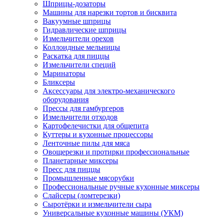
Шприцы-дозаторы
Машины для нарезки тортов и бисквита
Вакуумные шприцы
Гидравлические шприцы
Измельчители орехов
Коллоидные мельницы
Раскатка для пиццы
Измельчители специй
Маринаторы
Бликсеры
Аксессуары для электро-механического
оборудования
Прессы для гамбургеров
Измельчители отходов
Картофелечистки для общепита
Куттеры и кухонные процессоры
Ленточные пилы для мяса
Овощерезки и протирки профессиональные
Планетарные миксеры
Пресс для пиццы
Промышленные мясорубки
Профессиональные ручные кухонные миксеры
Слайсеры (ломтерезки)
Сыротёрки и измельчители сыра
Универсальные кухонные машины (УКМ)