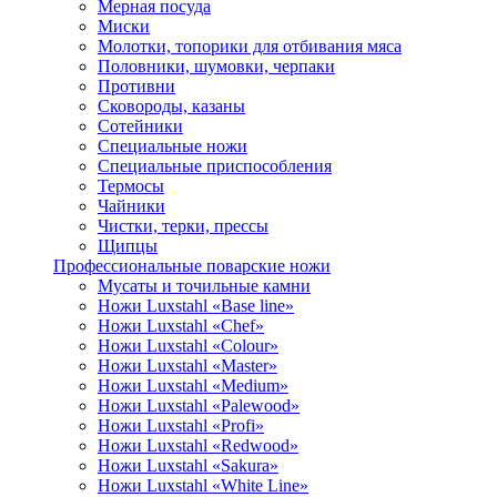
Мерная посуда
Миски
Молотки, топорики для отбивания мяса
Половники, шумовки, черпаки
Противни
Сковороды, казаны
Сотейники
Специальные ножи
Специальные приспособления
Термосы
Чайники
Чистки, терки, прессы
Щипцы
Профессиональные поварские ножи
Мусаты и точильные камни
Ножи Luxstahl «Base line»
Ножи Luxstahl «Chef»
Ножи Luxstahl «Colour»
Ножи Luxstahl «Master»
Ножи Luxstahl «Medium»
Ножи Luxstahl «Palewood»
Ножи Luxstahl «Profi»
Ножи Luxstahl «Redwood»
Ножи Luxstahl «Sakura»
Ножи Luxstahl «White Line»