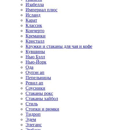
Изабелла
Империал плюс
Исланд
Карат
Классик
Кончерто
Креманки
Кристалл
Кружки и стаканы для чая и кофе
Кувшины
Нью Бэлл
Нью-Йорк
Ода
Оупэн ап
Пепельницы
Ревил ап
Соусники
Стаканы рокс
Стаканы хайбол
Стиль
Стопки и рюмки
Тидроп
Эдем
Элеганс
Эмбаси