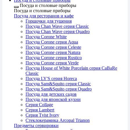
Посуда и столовые приборы
Посуда и столовые приборы
Посуда и столовые приборы
Посуда для ресторанов и кафе
Горшочки для тушения
Посуда Chan Wave серия Classic
Посуда Chan Wave серия Quadro
Посуда Corone White
Посуда Corone серия Aqua
Посуда Corone серия Celeste
Посуда Corone серия Natura
Посуда Corone серия Rustico
Посуда Corone серия Verde
Посуда House of White Porcelain серия CaBaRe
Classic
Посуда LY'S серия Horeca
Посуда Sam&Squito серия Classic
Посуда Sam&Squito серия Quadro
Посуда для детских садов
Посуда для японской кухни
Серия Collage
Серия Lambert
Серия Tvist Ivory
Стеклокерамика Arcopal Trianon
Предметы сервировки