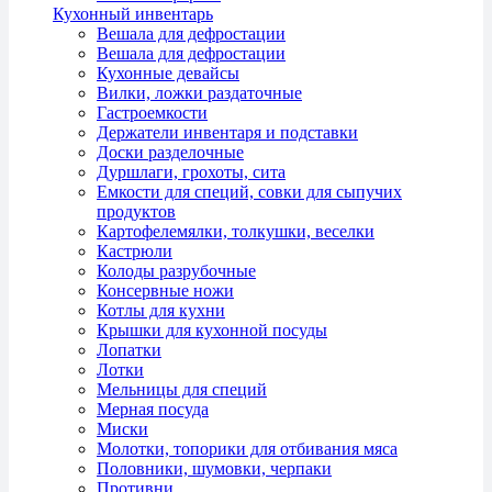
Кухонный инвентарь
Вешала для дефростации
Вешала для дефростации
Кухонные девайсы
Вилки, ложки раздаточные
Гастроемкости
Держатели инвентаря и подставки
Доски разделочные
Дуршлаги, грохоты, сита
Емкости для специй, совки для сыпучих
продуктов
Картофелемялки, толкушки, веселки
Кастрюли
Колоды разрубочные
Консервные ножи
Котлы для кухни
Крышки для кухонной посуды
Лопатки
Лотки
Мельницы для специй
Мерная посуда
Миски
Молотки, топорики для отбивания мяса
Половники, шумовки, черпаки
Противни