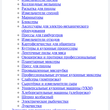
Коллоидные мельницы
Раскатка для пиццы
Измельчители специй
Маринаторы
Бликсеры
Аксессуары для электро-механического
оборудования
Прессы для гамбургеров
Измельчители отходов
Картофелечистки для общепита
Куттеры и кухонные процессоры
Ленточные пилы для мяса
Овощерезки и протирки профессиональные
Планетарные миксеры
Пресс для пиццы
Промышленные мясорубки
Профессиональные ручные кухонные миксеры
Слайсеры (ломтерезки)
Сыротёрки и измельчители сыра
Универсальные кухонные машины (УКМ)
Хлеборезательные машины (хлеборезки)
Шприц колбасный
Электрические рыбочистки
Лукочистки