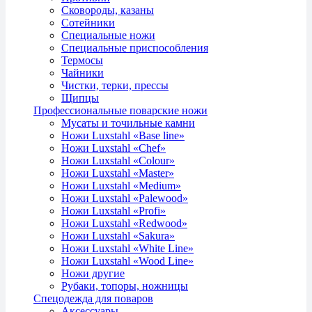
Сковороды, казаны
Сотейники
Специальные ножи
Специальные приспособления
Термосы
Чайники
Чистки, терки, прессы
Щипцы
Профессиональные поварские ножи
Мусаты и точильные камни
Ножи Luxstahl «Base line»
Ножи Luxstahl «Chef»
Ножи Luxstahl «Colour»
Ножи Luxstahl «Master»
Ножи Luxstahl «Medium»
Ножи Luxstahl «Palewood»
Ножи Luxstahl «Profi»
Ножи Luxstahl «Redwood»
Ножи Luxstahl «Sakura»
Ножи Luxstahl «White Line»
Ножи Luxstahl «Wood Line»
Ножи другие
Рубаки, топоры, ножницы
Спецодежда для поваров
Аксессуары