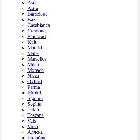
Asti
Astra
Barcelona
Bazis
Casablanca
Cremona
Frankfurt
Kult
Madrid
Malta
Marselles
Milan
Monaco
Nizza
Oxford
Parma
Rimini
Signum
Sophia
Tokio
Toscana
Vals
Vinci
Аляска
Колобок