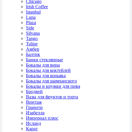
Chicago
Irish Coffee
Istanbul
Luna
Plaza
Side
Silvana
Tango
Tulipe
Амбер
Балтик
Банки стеклянные
Бокалы для вина
Бокалы для коктейлей
Бокалы для коньяка
Бокалы для шампанского
Бокалы и кружки для пива
Бродвей
Вазы для фруктов и торта
Винтаж
Гранити
Изабелла
Империал плюс
Исланд
Карат