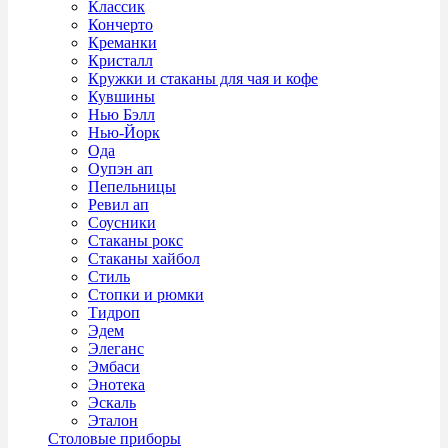
Классик
Кончерто
Креманки
Кристалл
Кружки и стаканы для чая и кофе
Кувшины
Нью Бэлл
Нью-Йорк
Ода
Оупэн ап
Пепельницы
Ревил ап
Соусники
Стаканы рокс
Стаканы хайбол
Стиль
Стопки и рюмки
Тидроп
Эдем
Элеганс
Эмбаси
Энотека
Эскаль
Эталон
Столовые приборы