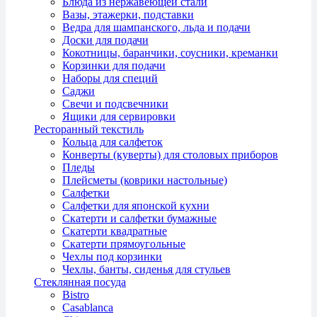
Блюда из нержавеющей стали
Вазы, этажерки, подставки
Ведра для шампанского, льда и подачи
Доски для подачи
Кокотницы, баранчики, соусники, креманки
Корзинки для подачи
Наборы для специй
Саджи
Свечи и подсвечники
Ящики для сервировки
Ресторанный текстиль
Кольца для салфеток
Конверты (куверты) для столовых приборов
Пледы
Плейсметы (коврики настольные)
Салфетки
Салфетки для японской кухни
Скатерти и салфетки бумажные
Скатерти квадратные
Скатерти прямоугольные
Чехлы под корзинки
Чехлы, банты, сиденья для стульев
Стеклянная посуда
Bistro
Casablanca