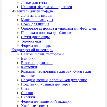
Лотки для теста
Ценники, бейджики и дисплеи
Инвентарь для фаст-фуда
Лопаты для пиццы
Мангал и шампуры
Ножи для пиццы
Одноразовая посуда и упаковка для фаст-фуда
Палочка и лопатка для блинов
Сетки для пиццы
Термосумки
Формы для пиццы
Кондитерский инвентарь
Валики, ножи, тесторезки
Венчики
Высечки, делители
Кисточки
Коврики, термозащита для рук, бумага для
выпечки
Насадки, мешки, воронки кондитерские
Подставки, крышки для торта
Сита
Скалки
Скребки
Формы для выпечки/выкладки
Хлебные формы