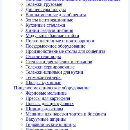
Тележки грузовые
Диспенсеры посуды
Ванны моечные для общепита
Зонты вентиляционные
Кухонные сталлажи
Линии раздачи питания
Модульные барные стойки
Полки настенные и подтоварники
Посудомоечное оборудование
Производственные столы для общепита
Смягчители воды
Стеллажи для тарелок и стаканов
Тележки сервировочные
Тележки-шпильки для кухни
Термоконтейнеры
Шкафы кухонные
Пищевое механическое оборудование
Жерновые мельницы
Прессы для картофеля
Прессы для цитрусовых
Шприцы-дозаторы
Машины для нарезки тортов и бисквита
Вакуумные шприцы
Гидравлические шприцы
Измельчители орехов