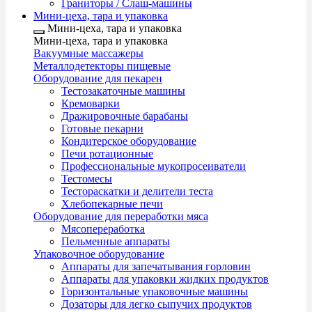
Граниторы / Слаш-машины
Мини-цеха, тара и упаковка
Мини-цеха, тара и упаковка
Мини-цеха, тара и упаковка
Вакуумные массажеры
Металлодетекторы пищевые
Оборудование для пекарен
Тестозакаточные машины
Кремоварки
Дражировочные барабаны
Готовые пекарни
Кондитерское оборудование
Печи ротационные
Профессиональные мукопросеиватели
Тестомесы
Тестораскатки и делители теста
Хлебопекарные печи
Оборудование для переработки мяса
Мясопереработка
Пельменные аппараты
Упаковочное оборудование
Аппараты для запечатывания горловин
Аппараты для упаковки жидких продуктов
Горизонтальные упаковочные машины
Дозаторы для легко сыпучих продуктов