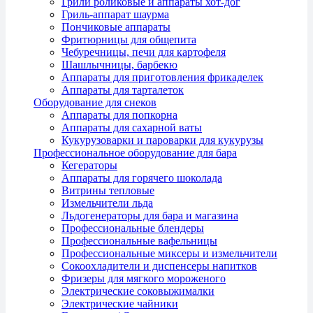
Грили роликовые и аппараты хот-дог
Гриль-аппарат шаурма
Пончиковые аппараты
Фритюрницы для общепита
Чебуречницы, печи для картофеля
Шашлычницы, барбекю
Аппараты для приготовления фрикаделек
Аппараты для тарталеток
Оборудование для снеков
Аппараты для попкорна
Аппараты для сахарной ваты
Кукурузоварки и пароварки для кукурузы
Профессиональное оборудование для бара
Кегераторы
Аппараты для горячего шоколада
Витрины тепловые
Измельчители льда
Льдогенераторы для бара и магазина
Профессиональные блендеры
Профессиональные вафельницы
Профессиональные миксеры и измельчители
Сокоохладители и диспенсеры напитков
Фризеры для мягкого мороженого
Электрические соковыжималки
Электрические чайники