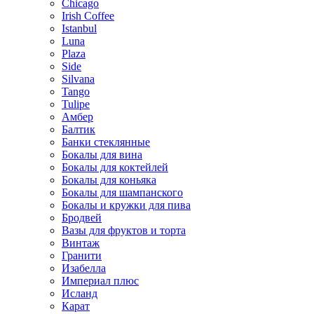
Chicago
Irish Coffee
Istanbul
Luna
Plaza
Side
Silvana
Tango
Tulipe
Амбер
Балтик
Банки стеклянные
Бокалы для вина
Бокалы для коктейлей
Бокалы для коньяка
Бокалы для шампанского
Бокалы и кружки для пива
Бродвей
Вазы для фруктов и торта
Винтаж
Гранити
Изабелла
Империал плюс
Исланд
Карат