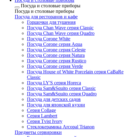
Посуда и столовые приборы
Посуда и столовые приборы
Посуда и столовые приборы
Посуда для ресторанов и кафе
Горшочки для тушения
Посуда Chan Wave серия Classic
Посуда Chan Wave серия Quadro
Посуда Corone White
Посуда Corone серия Aqua
Посуда Corone серия Celeste
Посуда Corone серия Natura
Посуда Corone серия Rustico
Посуда Corone серия Verde
Посуда House of White Porcelain серия CaBaRe
Classic
Посуда LY'S серия Horeca
Посуда Sam&Squito серия Classic
Посуда Sam&Squito серия Quadro
Посуда для детских садов
Посуда для японской кухни
Серия Collage
Серия Lambert
Серия Tvist Ivory
Стеклокерамика Arcopal Trianon
Предметы сервировки