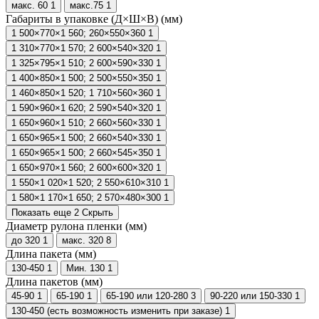
макс. 60
1
макс.75
1
Габариты в упаковке (Д×Ш×В) (мм)
1 500×770×1 560; 260×550×360
1
1 310×770×1 570; 2 600×540×320
1
1 325×795×1 510; 2 600×590×330
1
1 400×850×1 500; 2 500×550×350
1
1 460×850×1 520; 1 710×560×360
1
1 590×960×1 620; 2 590×540×320
1
1 650×960×1 510; 2 660×560×330
1
1 650×965×1 500; 2 660×540×330
1
1 650×965×1 500; 2 660×545×350
1
1 650×970×1 560; 2 600×600×320
1
1 550×1 020×1 520; 2 550×610×310
1
1 580×1 170×1 650; 2 570×480×300
1
Показать еще 2
Скрыть
Диаметр рулона пленки (мм)
до 320
1
макс. 320
8
Длина пакета (мм)
130-450
1
Мин. 130
1
Длина пакетов (мм)
45-90
1
65-190
1
65-190 или 120-280
3
90-220 или 150-330
1
130-450 (есть возможность изменить при заказе)
1