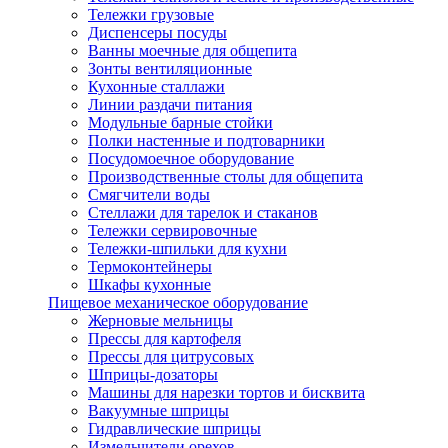
Тележки грузовые
Диспенсеры посуды
Ванны моечные для общепита
Зонты вентиляционные
Кухонные сталлажи
Линии раздачи питания
Модульные барные стойки
Полки настенные и подтоварники
Посудомоечное оборудование
Производственные столы для общепита
Смягчители воды
Стеллажи для тарелок и стаканов
Тележки сервировочные
Тележки-шпильки для кухни
Термоконтейнеры
Шкафы кухонные
Пищевое механическое оборудование
Жерновые мельницы
Прессы для картофеля
Прессы для цитрусовых
Шприцы-дозаторы
Машины для нарезки тортов и бисквита
Вакуумные шприцы
Гидравлические шприцы
Измельчители орехов