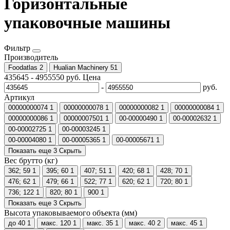
Горизонтальные
упаковочные машины
Фильтр
Производитель
Foodatlas
2
Hualian Machinery
51
435645
-
4955550
руб.
Цена
-
руб.
Артикул
00000000074
1
00000000078
1
00000000082
1
00000000084
1
00000000086
1
00000007501
1
00-00000490
1
00-00002632
1
00-00002725
1
00-00003245
1
00-00004080
1
00-00005365
1
00-00005671
1
Показать еще 3
Скрыть
Вес брутто (кг)
362; 59
1
395; 60
1
407; 51
1
420; 68
1
428; 70
1
476; 62
1
479; 66
1
522; 77
1
620; 62
1
720; 80
1
736; 122
1
820; 80
1
900
1
Показать еще 3
Скрыть
Высота упаковываемого объекта (мм)
до 40
1
макс. 120
1
макс. 35
1
макс. 40
2
макс. 45
1