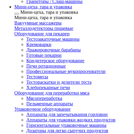
Граниторы / Слаш-машины
Мини-цеха, тара и упаковка
Мини-цеха, тара и упаковка
Мини-цеха, тара и упаковка
Вакуумные массажеры
Металлодетекторы пищевые
Оборудование для пекарен
Тестозакаточные машины
Кремоварки
Дражировочные барабаны
Готовые пекарни
Кондитерское оборудование
Печи ротационные
Профессиональные мукопросеиватели
Тестомесы
Тестораскатки и делители теста
Хлебопекарные печи
Оборудование для переработки мяса
Мясопереработка
Пельменные аппараты
Упаковочное оборудование
Аппараты для запечатывания горловин
Аппараты для упаковки жидких продуктов
Горизонтальные упаковочные машины
Дозаторы для легко сыпучих продуктов