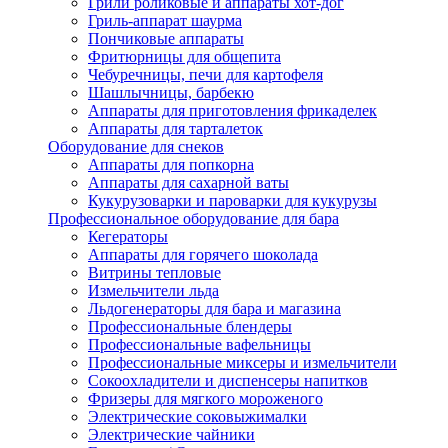
Грили роликовые и аппараты хот-дог
Гриль-аппарат шаурма
Пончиковые аппараты
Фритюрницы для общепита
Чебуречницы, печи для картофеля
Шашлычницы, барбекю
Аппараты для приготовления фрикаделек
Аппараты для тарталеток
Оборудование для снеков
Аппараты для попкорна
Аппараты для сахарной ваты
Кукурузоварки и пароварки для кукурузы
Профессиональное оборудование для бара
Кегераторы
Аппараты для горячего шоколада
Витрины тепловые
Измельчители льда
Льдогенераторы для бара и магазина
Профессиональные блендеры
Профессиональные вафельницы
Профессиональные миксеры и измельчители
Сокоохладители и диспенсеры напитков
Фризеры для мягкого мороженого
Электрические соковыжималки
Электрические чайники