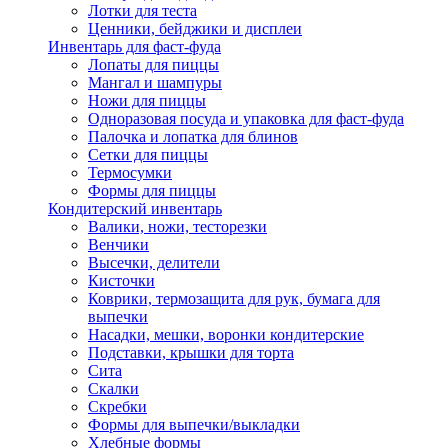
Лотки для теста
Ценники, бейджики и дисплеи
Инвентарь для фаст-фуда
Лопаты для пиццы
Мангал и шампуры
Ножи для пиццы
Одноразовая посуда и упаковка для фаст-фуда
Палочка и лопатка для блинов
Сетки для пиццы
Термосумки
Формы для пиццы
Кондитерский инвентарь
Валики, ножи, тесторезки
Венчики
Высечки, делители
Кисточки
Коврики, термозащита для рук, бумага для
выпечки
Насадки, мешки, воронки кондитерские
Подставки, крышки для торта
Сита
Скалки
Скребки
Формы для выпечки/выкладки
Хлебные формы