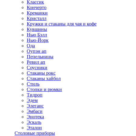
Классик
Кончерто
Креманки
Кристалл
Кружки и стаканы для чая и кофе
Кувшины
Нью Бэлл
Нью-Йорк
Ода
Оупэн ап
Пепельницы
Ревил ап
Соусники
Стаканы рокс
Стаканы хайбол
Стиль
Стопки и рюмки
Тидроп
Эдем
Элеганс
Эмбаси
Энотека
Эскаль
Эталон
Столовые приборы