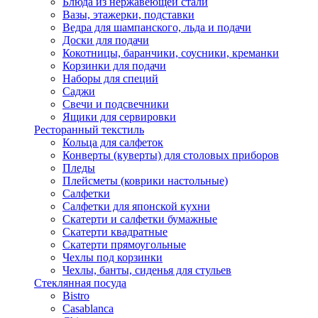
Блюда из нержавеющей стали
Вазы, этажерки, подставки
Ведра для шампанского, льда и подачи
Доски для подачи
Кокотницы, баранчики, соусники, креманки
Корзинки для подачи
Наборы для специй
Саджи
Свечи и подсвечники
Ящики для сервировки
Ресторанный текстиль
Кольца для салфеток
Конверты (куверты) для столовых приборов
Пледы
Плейсметы (коврики настольные)
Салфетки
Салфетки для японской кухни
Скатерти и салфетки бумажные
Скатерти квадратные
Скатерти прямоугольные
Чехлы под корзинки
Чехлы, банты, сиденья для стульев
Стеклянная посуда
Bistro
Casablanca