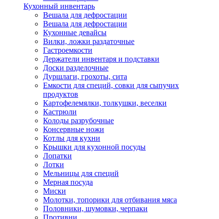
Кухонный инвентарь
Вешала для дефростации
Вешала для дефростации
Кухонные девайсы
Вилки, ложки раздаточные
Гастроемкости
Держатели инвентаря и подставки
Доски разделочные
Дуршлаги, грохоты, сита
Емкости для специй, совки для сыпучих
продуктов
Картофелемялки, толкушки, веселки
Кастрюли
Колоды разрубочные
Консервные ножи
Котлы для кухни
Крышки для кухонной посуды
Лопатки
Лотки
Мельницы для специй
Мерная посуда
Миски
Молотки, топорики для отбивания мяса
Половники, шумовки, черпаки
Противни