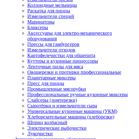
Коллоидные мельницы
Раскатка для пиццы
Измельчители специй
Маринаторы
Бликсеры
Аксессуары для электро-механического
оборудования
Прессы для гамбургеров
Измельчители отходов
Картофелечистки для общепита
Куттеры и кухонные процессоры
Ленточные пилы для мяса
Овощерезки и протирки профессиональные
Планетарные миксеры
Пресс для пиццы
Промышленные мясорубки
Профессиональные ручные кухонные миксеры
Слайсеры (ломтерезки)
Сыротёрки и измельчители сыра
Универсальные кухонные машины (УКМ)
Хлеборезательные машины (хлеборезки)
Шприц колбасный
Электрические рыбочистки
Лукочистки