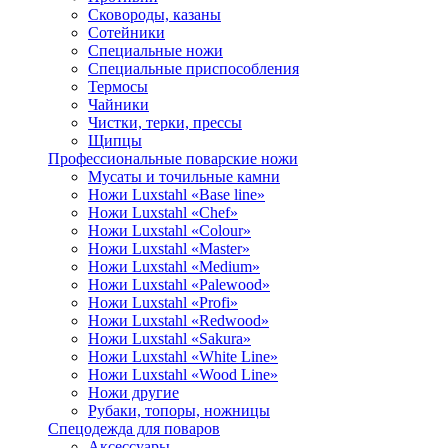
Сковороды, казаны
Сотейники
Специальные ножи
Специальные приспособления
Термосы
Чайники
Чистки, терки, прессы
Щипцы
Профессиональные поварские ножи
Мусаты и точильные камни
Ножи Luxstahl «Base line»
Ножи Luxstahl «Chef»
Ножи Luxstahl «Colour»
Ножи Luxstahl «Master»
Ножи Luxstahl «Medium»
Ножи Luxstahl «Palewood»
Ножи Luxstahl «Profi»
Ножи Luxstahl «Redwood»
Ножи Luxstahl «Sakura»
Ножи Luxstahl «White Line»
Ножи Luxstahl «Wood Line»
Ножи другие
Рубаки, топоры, ножницы
Спецодежда для поваров
Аксессуары