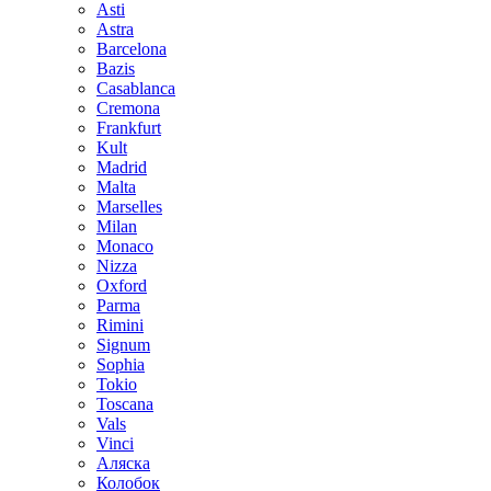
Asti
Astra
Barcelona
Bazis
Casablanca
Cremona
Frankfurt
Kult
Madrid
Malta
Marselles
Milan
Monaco
Nizza
Oxford
Parma
Rimini
Signum
Sophia
Tokio
Toscana
Vals
Vinci
Аляска
Колобок