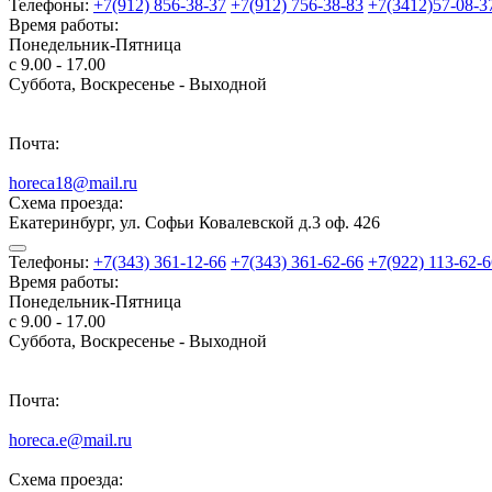
Телефоны:
+7(912) 856-38-37
+7(912) 756-38-83
+7(3412)57-08-3
Время работы:
Понедельник-Пятница
с 9.00 - 17.00
Суббота, Воскресенье - Выходной
Почта:
horeca18@mail.ru
Схема проезда:
Екатеринбург, ул. Софьи Ковалевской д.3 оф. 426
Телефоны:
+7(343) 361-12-66
+7(343) 361-62-66
+7(922) 113-62-6
Время работы:
Понедельник-Пятница
с 9.00 - 17.00
Суббота, Воскресенье - Выходной
Почта:
horeca.e@mail.ru
Схема проезда: