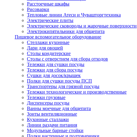
Расстоечные шкафы
Рисоварки
Тепловые линии Атеси и Чувашторгтехника
Электрические плиты
Электрические сковороды и жарочные поверхности
Электрокипятильники для общепита
Пищевое вспомогательное оборудование
Стеллажи кухонные
Лари для овощей
Столы кондитерские
Столы с отверстием для сбора отходов
Тележки для сушки посуды
Тележки для сбора посуды
Сушки для досок/крышек
Полки для сушки посуды ПСП
Транспортеры для грязной посуды
Тележки технологические и производственные
Тележки грузовые
Диспенсеры посуды
Ванны моечные для общепита
Зонты вентиляционные
Кухонные сталлажи
Линии раздачи питания
Модульные барные стойки
Полки настенные и подтоварники