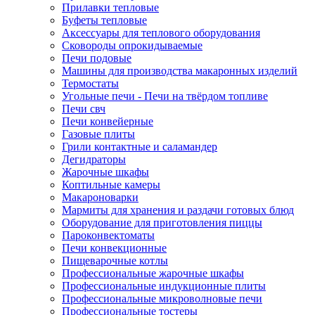
Прилавки тепловые
Буфеты тепловые
Аксессуары для теплового оборудования
Сковороды опрокидываемые
Печи подовые
Машины для производства макаронных изделий
Термостаты
Угольные печи - Печи на твёрдом топливе
Печи свч
Печи конвейерные
Газовые плиты
Грили контактные и саламандер
Дегидраторы
Жарочные шкафы
Коптильные камеры
Макароноварки
Мармиты для хранения и раздачи готовых блюд
Оборудование для приготовления пиццы
Пароконвектоматы
Печи конвекционные
Пищеварочные котлы
Профессиональные жарочные шкафы
Профессиональные индукционные плиты
Профессиональные микроволновые печи
Профессиональные тостеры