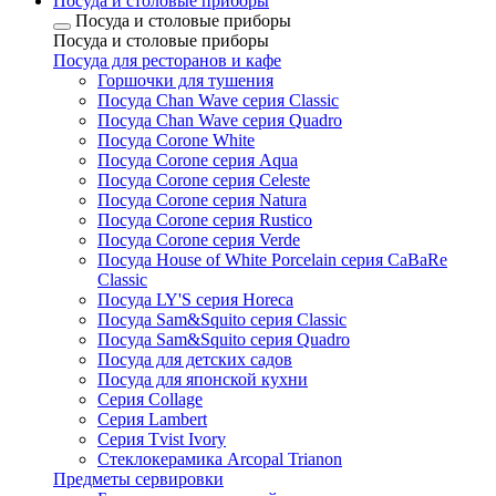
Посуда и столовые приборы
Посуда и столовые приборы
Посуда и столовые приборы
Посуда для ресторанов и кафе
Горшочки для тушения
Посуда Chan Wave серия Classic
Посуда Chan Wave серия Quadro
Посуда Corone White
Посуда Corone серия Aqua
Посуда Corone серия Celeste
Посуда Corone серия Natura
Посуда Corone серия Rustico
Посуда Corone серия Verde
Посуда House of White Porcelain серия CaBaRe
Classic
Посуда LY'S серия Horeca
Посуда Sam&Squito серия Classic
Посуда Sam&Squito серия Quadro
Посуда для детских садов
Посуда для японской кухни
Серия Collage
Серия Lambert
Серия Tvist Ivory
Стеклокерамика Arcopal Trianon
Предметы сервировки