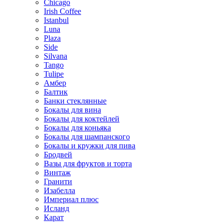
Chicago
Irish Coffee
Istanbul
Luna
Plaza
Side
Silvana
Tango
Tulipe
Амбер
Балтик
Банки стеклянные
Бокалы для вина
Бокалы для коктейлей
Бокалы для коньяка
Бокалы для шампанского
Бокалы и кружки для пива
Бродвей
Вазы для фруктов и торта
Винтаж
Гранити
Изабелла
Империал плюс
Исланд
Карат