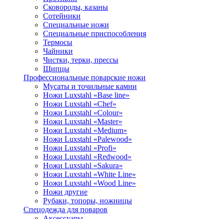
Сковороды, казаны
Сотейники
Специальные ножи
Специальные приспособления
Термосы
Чайники
Чистки, терки, прессы
Щипцы
Профессиональные поварские ножи
Мусаты и точильные камни
Ножи Luxstahl «Base line»
Ножи Luxstahl «Chef»
Ножи Luxstahl «Colour»
Ножи Luxstahl «Master»
Ножи Luxstahl «Medium»
Ножи Luxstahl «Palewood»
Ножи Luxstahl «Profi»
Ножи Luxstahl «Redwood»
Ножи Luxstahl «Sakura»
Ножи Luxstahl «White Line»
Ножи Luxstahl «Wood Line»
Ножи другие
Рубаки, топоры, ножницы
Спецодежда для поваров
Аксессуары