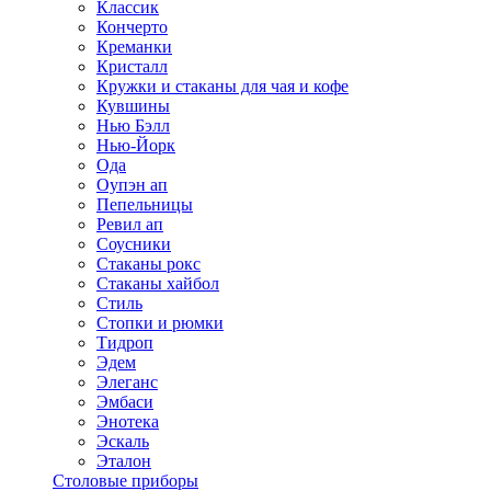
Классик
Кончерто
Креманки
Кристалл
Кружки и стаканы для чая и кофе
Кувшины
Нью Бэлл
Нью-Йорк
Ода
Оупэн ап
Пепельницы
Ревил ап
Соусники
Стаканы рокс
Стаканы хайбол
Стиль
Стопки и рюмки
Тидроп
Эдем
Элеганс
Эмбаси
Энотека
Эскаль
Эталон
Столовые приборы