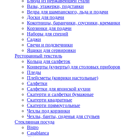
Блюда из нержавеющей стали
Вазы, этажерки, подставки
Ведра для шампанского, льда и подачи
Доски для подачи
Кокотницы, баранчики, соусники, креманки
Корзинки для подачи
Наборы для специй
Саджи
Свечи и подсвечники
Ящики для сервировки
Ресторанный текстиль
Кольца для салфеток
Конверты (куверты) для столовых приборов
Пледы
Плейсметы (коврики настольные)
Салфетки
Салфетки для японской кухни
Скатерти и салфетки бумажные
Скатерти квадратные
Скатерти прямоугольные
Чехлы под корзинки
Чехлы, банты, сиденья для стульев
Стеклянная посуда
Bistro
Casablanca