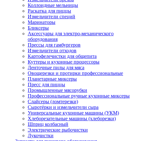
Коллоидные мельницы
Раскатка для пиццы
Измельчители специй
Маринаторы
Бликсеры
Аксессуары для электро-механического
оборудования
Прессы для гамбургеров
Измельчители отходов
Картофелечистки для общепита
Куттеры и кухонные процессоры
Ленточные пилы для мяса
Овощерезки и протирки профессиональные
Планетарные миксеры
Пресс для пиццы
Промышленные мясорубки
Профессиональные ручные кухонные миксеры
Слайсеры (ломтерезки)
Сыротёрки и измельчители сыра
Универсальные кухонные машины (УКМ)
Хлеборезательные машины (хлеборезки)
Шприц колбасный
Электрические рыбочистки
Лукочистки