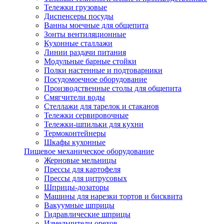
Тележки грузовые
Диспенсеры посуды
Ванны моечные для общепита
Зонты вентиляционные
Кухонные сталлажи
Линии раздачи питания
Модульные барные стойки
Полки настенные и подтоварники
Посудомоечное оборудование
Производственные столы для общепита
Смягчители воды
Стеллажи для тарелок и стаканов
Тележки сервировочные
Тележки-шпильки для кухни
Термоконтейнеры
Шкафы кухонные
Пищевое механическое оборудование
Жерновые мельницы
Прессы для картофеля
Прессы для цитрусовых
Шприцы-дозаторы
Машины для нарезки тортов и бисквита
Вакуумные шприцы
Гидравлические шприцы
Измельчители орехов