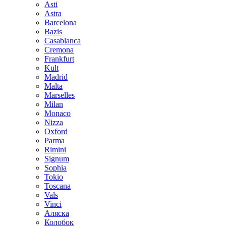
Asti
Astra
Barcelona
Bazis
Casablanca
Cremona
Frankfurt
Kult
Madrid
Malta
Marselles
Milan
Monaco
Nizza
Oxford
Parma
Rimini
Signum
Sophia
Tokio
Toscana
Vals
Vinci
Аляска
Колобок