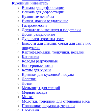
Кухонный инвентарь
Вешала для дефростации
Вешала для дефростации
Кухонные девайсы
Вилки, ложки раздаточные
Гастроемкости
Держатели инвентаря и подставки
Доски разделочные
Дуршлаги, грохоты, сита
Емкости для специй, совки для сыпучих
продуктов
Картофелемялки, толкушки, веселки
Кастрюли
Колоды разрубочные
Консервные ножи
Котлы для кухни
Крышки для кухонной посуды
Лопатки
Лотки
Мельницы для специй
Мерная посуда
Миски
Молотки, топорики для отбивания мяса
Половники, шумовки, черпаки
Противни