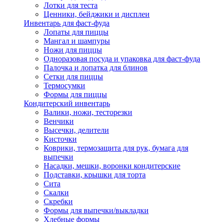
Лотки для теста
Ценники, бейджики и дисплеи
Инвентарь для фаст-фуда
Лопаты для пиццы
Мангал и шампуры
Ножи для пиццы
Одноразовая посуда и упаковка для фаст-фуда
Палочка и лопатка для блинов
Сетки для пиццы
Термосумки
Формы для пиццы
Кондитерский инвентарь
Валики, ножи, тесторезки
Венчики
Высечки, делители
Кисточки
Коврики, термозащита для рук, бумага для
выпечки
Насадки, мешки, воронки кондитерские
Подставки, крышки для торта
Сита
Скалки
Скребки
Формы для выпечки/выкладки
Хлебные формы