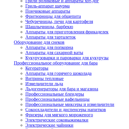
Грили роликовые и аппараты хот-дог
Гриль-аппарат шаурма
Пончиковые аппараты
Фритюрницы для общепита
Чебуречницы, печи для картофеля
Шашлычницы, барбекю
Аппараты для приготовления фрикаделек
Аппараты для тарталеток
Оборудование для снеков
Аппараты для попкорна
Аппараты для сахарной ваты
Кукурузоварки и пароварки для кукурузы
Профессиональное оборудование для бара
Кегераторы
Аппараты для горячего шоколада
Витрины тепловые
Измельчители льда
Льдогенераторы для бара и магазина
Профессиональные блендеры
Профессиональные вафельницы
Профессиональные миксеры и измельчители
Сокоохладители и диспенсеры напитков
Фризеры для мягкого мороженого
Электрические соковыжималки
Электрические чайники