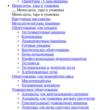
Граниторы / Слаш-машины
Мини-цеха, тара и упаковка
Мини-цеха, тара и упаковка
Мини-цеха, тара и упаковка
Вакуумные массажеры
Металлодетекторы пищевые
Оборудование для пекарен
Тестозакаточные машины
Кремоварки
Дражировочные барабаны
Готовые пекарни
Кондитерское оборудование
Печи ротационные
Профессиональные мукопросеиватели
Тестомесы
Тестораскатки и делители теста
Хлебопекарные печи
Оборудование для переработки мяса
Мясопереработка
Пельменные аппараты
Упаковочное оборудование
Аппараты для запечатывания горловин
Аппараты для упаковки жидких продуктов
Горизонтальные упаковочные машины
Дозаторы для легко сыпучих продуктов