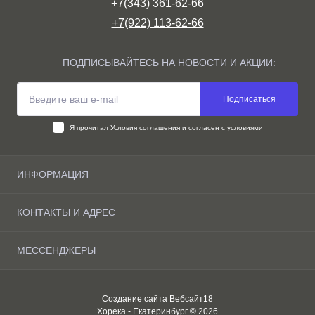
+7(343) 361-62-66
+7(922) 113-62-66
ПОДПИСЫВАЙТЕСЬ НА НОВОСТИ И АКЦИИ:
Подписаться
Я прочитал
Условия соглашения
и согласен с условиями
ИНФОРМАЦИЯ
О компании
КОНТАКТЫ И АДРЕС
Доставка и оплата Екатеринбурге
Условия соглашения
Екатеринбург, ул. Новгородцевой, 15 (со стороны 1-го
МЕССЕНДЖЕРЫ
Связаться с нами
подъезда)
Карта сайта
Max
horeca.e@mail.ru
Производители
Создание сайта
Вебсайт18
Telegram
Акции
Понедельник-Пятница
Хорека - Екатеринбург © 2026