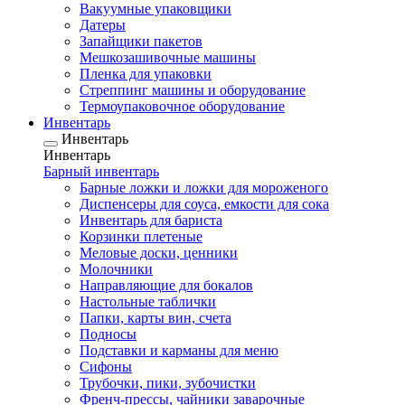
Вакуумные упаковщики
Датеры
Запайщики пакетов
Мешкозашивочные машины
Пленка для упаковки
Стреппинг машины и оборудование
Термоупаковочное оборудование
Инвентарь
Инвентарь
Инвентарь
Барный инвентарь
Барные ложки и ложки для мороженого
Диспенсеры для соуса, емкости для сока
Инвентарь для бариста
Корзинки плетеные
Меловые доски, ценники
Молочники
Направляющие для бокалов
Настольные таблички
Папки, карты вин, счета
Подносы
Подставки и карманы для меню
Сифоны
Трубочки, пики, зубочистки
Френч-прессы, чайники заварочные