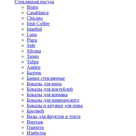
Стеклянная посуда
Bistro
Casablanca
Chicago
Irish Coffee
Istanbul
Luna
Plaza
Side
Silvana
Tango
Tulipe
Амбер
Балтик
Банки стеклянные
Бокалы для вина
Бокалы для коктейлей
Бокалы для коньяка
Бокалы для шампанского
Бокалы и кружки для пива
Бродвей
Вазы для фруктов и торта
Винтаж
Гранити
Изабелла