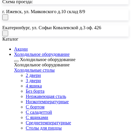
Схема проезда:
г. Ижевск, ул. Маяковского д.10 склад 8/9
Екатеринбург, ул. Софьи Ковалевской д.3 оф. 426
Каталог
Акции
Холодильное оборудование
Холодильное оборудование
Холодильное оборудование
Почта:
Холодильные столы
2 двери
horeca18@mail.ru
3 двери
Почта:
4 ящика
Без борта
horeca.e@mail.ru
Нержавеющая сталь
Низкотемпературные
С бортом
С саладеттой
С ящиками
Среднетемпературные
Столы для пиццы