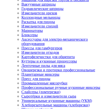
Вакуумные шприцы
Гидравлические шприцы
Измельчители орехов
Коллоидные мельницы
Раскатка для пиццы
Измельчители специй
Маринаторы
Бликсеры
Аксессуары для электро-механического
оборудования
Прессы для гамбургеров
Измельчители отходов
Картофелечистки для общепита
Куттеры и кухонные процессоры
Ленточные пилы для мяса
Овощерезки и протирки профессиональные
Планетарные миксеры
Пресс для пиццы
Промышленные мясорубки
Профессиональные ручные кухонные миксеры
Слайсеры (ломтерезки)
Сыротёрки и измельчители сыра
Универсальные кухонные машины (УКМ)
Хлеборезательные машины (хлеборезки)