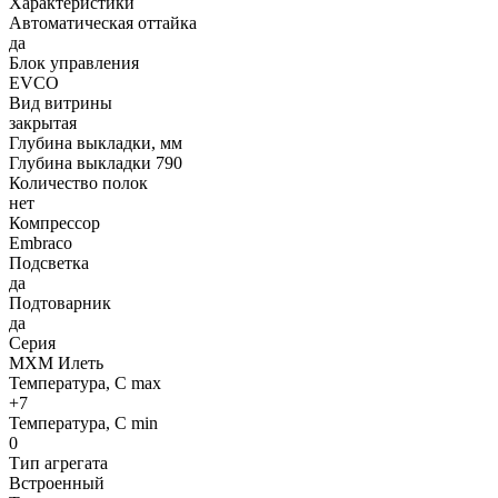
Характеристики
Автоматическая оттайка
да
Блок управления
ЕVCO
Вид витрины
закрытая
Глубина выкладки, мм
Глубина выкладки 790
Количество полок
нет
Компрессор
Embraco
Подсветка
да
Подтоварник
да
Серия
МХМ Илеть
ОБРАТНАЯ СВЯЗЬ
Температура, С max
+7
Температура, С min
0
Тип агрегата
Встроенный