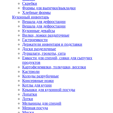
Скребки
Формы для выпечки/выкладки
Хлебные формы
Кухонный инвентарь
Вешала для дефростации
Вешала для дефростации
Кухонные девайсы
Вилки, ложки раздаточные
Гастроемкости
Держатели инвентаря и подставки
Доски разделочные
Дуршлаги, грохоты, сита
Емкости для специй, совки для сыпучих
продуктов
Картофелемялки, толкушки, веселки
Кастрюли
Колоды разрубочные
Консервные ножи
Котлы для кухни
Крышки для кухонной посуды
Лопатки
Лотки
Мельницы для специй
Мерная посуда
Миски