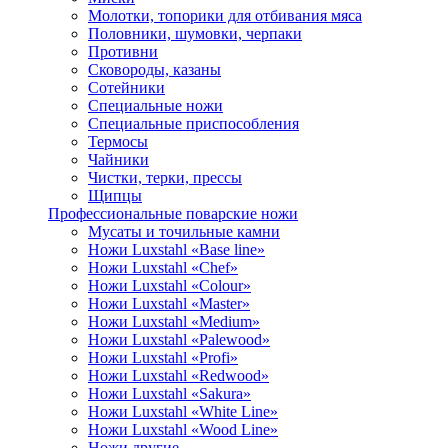
Молотки, топорики для отбивания мяса
Половники, шумовки, черпаки
Противни
Сковороды, казаны
Сотейники
Специальные ножи
Специальные приспособления
Термосы
Чайники
Чистки, терки, прессы
Щипцы
Профессиональные поварские ножи
Мусаты и точильные камни
Ножи Luxstahl «Base line»
Ножи Luxstahl «Chef»
Ножи Luxstahl «Colour»
Ножи Luxstahl «Master»
Ножи Luxstahl «Medium»
Ножи Luxstahl «Palewood»
Ножи Luxstahl «Profi»
Ножи Luxstahl «Redwood»
Ножи Luxstahl «Sakura»
Ножи Luxstahl «White Line»
Ножи Luxstahl «Wood Line»
Ножи другие