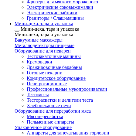
Фризеры для мягкого мороженого
Электрические соковыжималки
Электрические чайники
Граниторы / Слаш-машины
Мини-цеха, тара и упаковка
Мини-цеха, тара и упаковка
Мини-цеха, тара и упаковка
Вакуумные массажеры
Металлодетекторы пищевые
Оборудование для пекарен
Тестозакаточные машины
Кремоварки
Дражировочные барабаны
Готовые пекарни
Кондитерское оборудование
Печи ротационные
Профессиональные мукопросеиватели
Тестомесы
Тестораскатки и делители теста
Хлебопекарные печи
Оборудование для переработки мяса
Мясопереработка
Пельменные аппараты
Упаковочное оборудование
Аппараты для запечатывания горловин