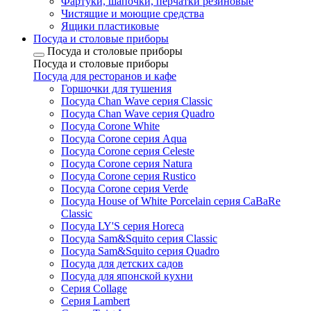
Фартуки, шапочки, перчатки резиновые
Чистящие и моющие средства
Ящики пластиковые
Посуда и столовые приборы
Посуда и столовые приборы
Посуда и столовые приборы
Посуда для ресторанов и кафе
Горшочки для тушения
Посуда Chan Wave серия Classic
Посуда Chan Wave серия Quadro
Посуда Corone White
Посуда Corone серия Aqua
Посуда Corone серия Celeste
Посуда Corone серия Natura
Посуда Corone серия Rustico
Посуда Corone серия Verde
Посуда House of White Porcelain серия CaBaRe
Classic
Посуда LY'S серия Horeca
Посуда Sam&Squito серия Classic
Посуда Sam&Squito серия Quadro
Посуда для детских садов
Посуда для японской кухни
Серия Collage
Серия Lambert