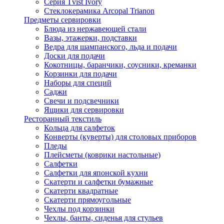
Серия Tvist Ivory
Стеклокерамика Arcopal Trianon
Предметы сервировки
Блюда из нержавеющей стали
Вазы, этажерки, подставки
Ведра для шампанского, льда и подачи
Доски для подачи
Кокотницы, баранчики, соусники, креманки
Корзинки для подачи
Наборы для специй
Саджи
Свечи и подсвечники
Ящики для сервировки
Ресторанный текстиль
Кольца для салфеток
Конверты (куверты) для столовых приборов
Пледы
Плейсметы (коврики настольные)
Салфетки
Салфетки для японской кухни
Скатерти и салфетки бумажные
Скатерти квадратные
Скатерти прямоугольные
Чехлы под корзинки
Чехлы, банты, сиденья для стульев