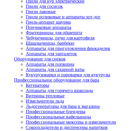
Грили для кур электрические
Грили для сосисок
Грили лавовые
Грили роликовые и аппараты хот-дог
Гриль-аппарат шаурма
Пончиковые аппараты
Фритюрницы для общепита
Чебуречницы, печи для картофеля
Шашлычницы, барбекю
Аппараты для приготовления фрикаделек
Аппараты для тарталеток
Оборудование для снеков
Аппараты для попкорна
Аппараты для сахарной ваты
Кукурузоварки и пароварки для кукурузы
Профессиональное оборудование для бара
Кегераторы
Аппараты для горячего шоколада
Витрины тепловые
Измельчители льда
Льдогенераторы для бара и магазина
Профессиональные блендеры
Профессиональные вафельницы
Профессиональные миксеры и измельчители
Сокоохладители и диспенсеры напитков