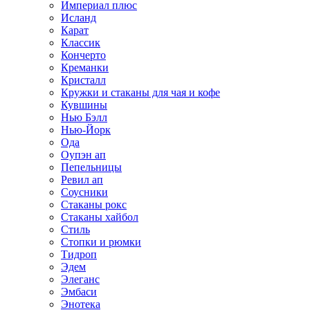
Империал плюс
Исланд
Карат
Классик
Кончерто
Креманки
Кристалл
Кружки и стаканы для чая и кофе
Кувшины
Нью Бэлл
Нью-Йорк
Ода
Оупэн ап
Пепельницы
Ревил ап
Соусники
Стаканы рокс
Стаканы хайбол
Стиль
Стопки и рюмки
Тидроп
Эдем
Элеганс
Эмбаси
Энотека