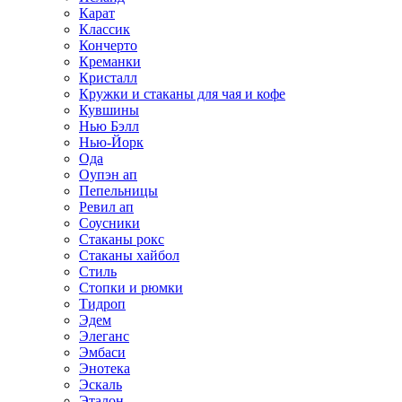
Карат
Классик
Кончерто
Креманки
Кристалл
Кружки и стаканы для чая и кофе
Кувшины
Нью Бэлл
Нью-Йорк
Ода
Оупэн ап
Пепельницы
Ревил ап
Соусники
Стаканы рокс
Стаканы хайбол
Стиль
Стопки и рюмки
Тидроп
Эдем
Элеганс
Эмбаси
Энотека
Эскаль
Эталон