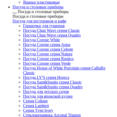
Ящики пластиковые
Посуда и столовые приборы
Посуда и столовые приборы
Посуда и столовые приборы
Посуда для ресторанов и кафе
Горшочки для тушения
Посуда Chan Wave серия Classic
Посуда Chan Wave серия Quadro
Посуда Corone White
Посуда Corone серия Aqua
Посуда Corone серия Celeste
Посуда Corone серия Natura
Посуда Corone серия Rustico
Посуда Corone серия Verde
Посуда House of White Porcelain серия CaBaRe
Classic
Посуда LY'S серия Horeca
Посуда Sam&Squito серия Classic
Посуда Sam&Squito серия Quadro
Посуда для детских садов
Посуда для японской кухни
Серия Collage
Серия Lambert
Серия Tvist Ivory
Стеклокерамика Arcopal Trianon