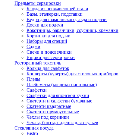
Предметы сервировки
Блюда из нержавеющей стали
Вазы, этажерки, подставки
Ведра для шампанского, льда и подачи
Доски для подачи
Кокотницы, баранчики, соусники, креманки
Корзинки для подачи
Наборы для специй
Саджи
Свечи и подсвечники
Ящики для сервировки
Ресторанный текстиль
Кольца для салфеток
Конверты (куверты) для столовых приборов
Пледы
Плейсметы (коврики настольные)
Салфетки
Салфетки для японской кухни
Скатерти и салфетки бумажные
Скатерти квадратные
Скатерти прямоугольные
Чехлы под корзинки
Чехлы, банты, сиденья для стульев
Стеклянная посуда
Bistro