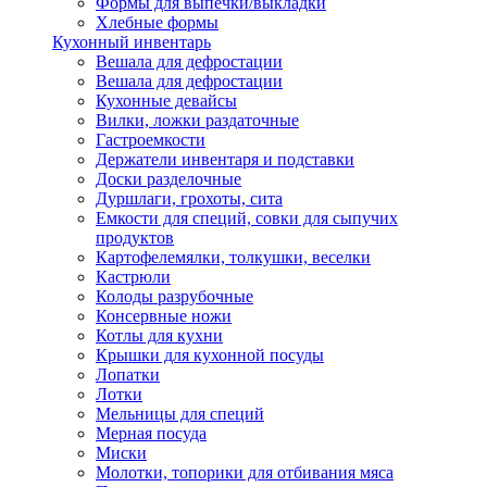
Формы для выпечки/выкладки
Хлебные формы
Кухонный инвентарь
Вешала для дефростации
Вешала для дефростации
Кухонные девайсы
Вилки, ложки раздаточные
Гастроемкости
Держатели инвентаря и подставки
Доски разделочные
Дуршлаги, грохоты, сита
Емкости для специй, совки для сыпучих
продуктов
Картофелемялки, толкушки, веселки
Кастрюли
Колоды разрубочные
Консервные ножи
Котлы для кухни
Крышки для кухонной посуды
Лопатки
Лотки
Мельницы для специй
Мерная посуда
Миски
Молотки, топорики для отбивания мяса