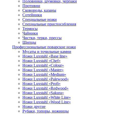
Половники, шумовки, черпаки
Противни
Сковороды, казаны
Сотейники
Специальные ножи
Специальные приспособления
Термосы
Чайники
Чистки, терки, прессы
Щипцы
Профессиональные поварские ножи
Мусаты и точильные камни
Ножи Luxstahl «Base line»
Ножи Luxstahl «Chef»
Ножи Luxstahl «Colour»
Ножи Luxstahl «Master»
Ножи Luxstahl «Medium»
Ножи Luxstahl «Palewood»
Ножи Luxstahl «Profi»
Ножи Luxstahl «Redwood»
Ножи Luxstahl «Sakura»
Ножи Luxstahl «White Line»
Ножи Luxstahl «Wood Line»
Ножи другие
Рубаки, топоры, ножницы