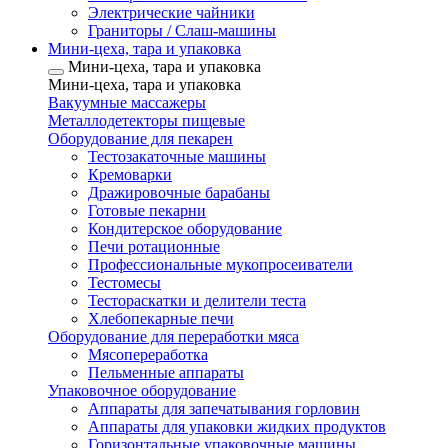
Электрические чайники
Граниторы / Слаш-машины
Мини-цеха, тара и упаковка
Мини-цеха, тара и упаковка
Мини-цеха, тара и упаковка
Вакуумные массажеры
Металлодетекторы пищевые
Оборудование для пекарен
Тестозакаточные машины
Кремоварки
Дражировочные барабаны
Готовые пекарни
Кондитерское оборудование
Печи ротационные
Профессиональные мукопросеиватели
Тестомесы
Тестораскатки и делители теста
Хлебопекарные печи
Оборудование для переработки мяса
Мясопереработка
Пельменные аппараты
Упаковочное оборудование
Аппараты для запечатывания горловин
Аппараты для упаковки жидких продуктов
Горизонтальные упаковочные машины