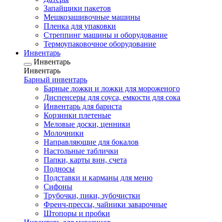
Запайщики пакетов
Мешкозашивочные машины
Пленка для упаковки
Стреппинг машины и оборудование
Термоупаковочное оборудование
Инвентарь
Инвентарь
Инвентарь
Барный инвентарь
Барные ложки и ложки для мороженого
Диспенсеры для соуса, емкости для сока
Инвентарь для бариста
Корзинки плетеные
Меловые доски, ценники
Молочники
Направляющие для бокалов
Настольные таблички
Папки, карты вин, счета
Подносы
Подставки и карманы для меню
Сифоны
Трубочки, пики, зубочистки
Френч-прессы, чайники заварочные
Штопоры и пробки