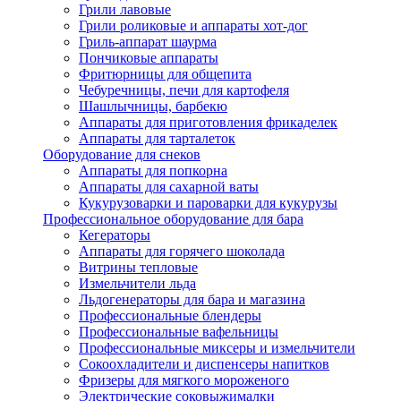
Грили лавовые
Грили роликовые и аппараты хот-дог
Гриль-аппарат шаурма
Пончиковые аппараты
Фритюрницы для общепита
Чебуречницы, печи для картофеля
Шашлычницы, барбекю
Аппараты для приготовления фрикаделек
Аппараты для тарталеток
Оборудование для снеков
Аппараты для попкорна
Аппараты для сахарной ваты
Кукурузоварки и пароварки для кукурузы
Профессиональное оборудование для бара
Кегераторы
Аппараты для горячего шоколада
Витрины тепловые
Измельчители льда
Льдогенераторы для бара и магазина
Профессиональные блендеры
Профессиональные вафельницы
Профессиональные миксеры и измельчители
Сокоохладители и диспенсеры напитков
Фризеры для мягкого мороженого
Электрические соковыжималки