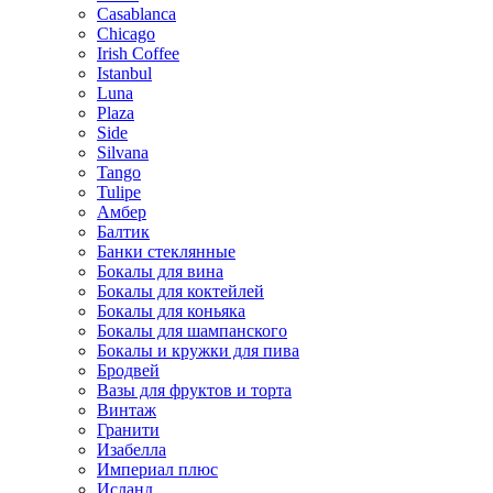
Casablanca
Chicago
Irish Coffee
Istanbul
Luna
Plaza
Side
Silvana
Tango
Tulipe
Амбер
Балтик
Банки стеклянные
Бокалы для вина
Бокалы для коктейлей
Бокалы для коньяка
Бокалы для шампанского
Бокалы и кружки для пива
Бродвей
Вазы для фруктов и торта
Винтаж
Гранити
Изабелла
Империал плюс
Исланд