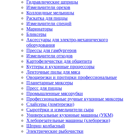
Гидравлические шприцы
Измельчители орехов
Коллоидные мельницы
Раскатка для пиццы
Измельчители специй
Маринаторы
Бликсеры
Аксессуары для электро-механического
оборудования
Прессы для гамбургеров
Измельчители отходов
Картофелечистки для общепита
Куттеры и кухонные процессоры
Ленточные пилы для мяса
Овощерезки и протирки профессиональные
Планетарные миксеры
Пресс для пиццы
Промышленные мясорубки
Профессиональные ручные кухонные миксеры
Слайсеры (ломтерезки)
Сыротёрки и измельчители сыра
Универсальные кухонные машины (УКМ)
Хлеборезательные машины (хлеборезки)
Шприц колбасный
Электрические рыбочистки