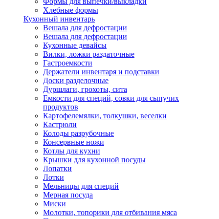
Формы для выпечки/выкладки
Хлебные формы
Кухонный инвентарь
Вешала для дефростации
Вешала для дефростации
Кухонные девайсы
Вилки, ложки раздаточные
Гастроемкости
Держатели инвентаря и подставки
Доски разделочные
Дуршлаги, грохоты, сита
Емкости для специй, совки для сыпучих
продуктов
Картофелемялки, толкушки, веселки
Кастрюли
Колоды разрубочные
Консервные ножи
Котлы для кухни
Крышки для кухонной посуды
Лопатки
Лотки
Мельницы для специй
Мерная посуда
Миски
Молотки, топорики для отбивания мяса