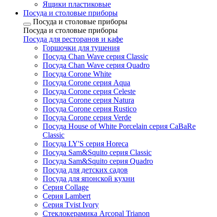
Ящики пластиковые
Посуда и столовые приборы
Посуда и столовые приборы
Посуда и столовые приборы
Посуда для ресторанов и кафе
Горшочки для тушения
Посуда Chan Wave серия Classic
Посуда Chan Wave серия Quadro
Посуда Corone White
Посуда Corone серия Aqua
Посуда Corone серия Celeste
Посуда Corone серия Natura
Посуда Corone серия Rustico
Посуда Corone серия Verde
Посуда House of White Porcelain серия CaBaRe
Classic
Посуда LY'S серия Horeca
Посуда Sam&Squito серия Classic
Посуда Sam&Squito серия Quadro
Посуда для детских садов
Посуда для японской кухни
Серия Collage
Серия Lambert
Серия Tvist Ivory
Стеклокерамика Arcopal Trianon