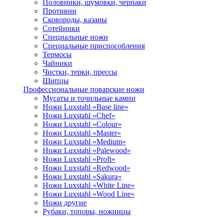
Половники, шумовки, черпаки
Противни
Сковороды, казаны
Сотейники
Специальные ножи
Специальные приспособления
Термосы
Чайники
Чистки, терки, прессы
Щипцы
Профессиональные поварские ножи
Мусаты и точильные камни
Ножи Luxstahl «Base line»
Ножи Luxstahl «Chef»
Ножи Luxstahl «Colour»
Ножи Luxstahl «Master»
Ножи Luxstahl «Medium»
Ножи Luxstahl «Palewood»
Ножи Luxstahl «Profi»
Ножи Luxstahl «Redwood»
Ножи Luxstahl «Sakura»
Ножи Luxstahl «White Line»
Ножи Luxstahl «Wood Line»
Ножи другие
Рубаки, топоры, ножницы