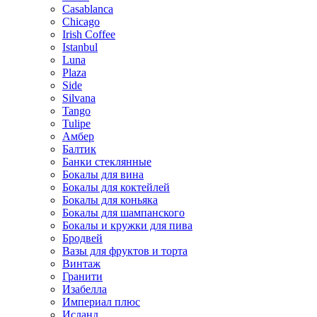
Casablanca
Chicago
Irish Coffee
Istanbul
Luna
Plaza
Side
Silvana
Tango
Tulipe
Амбер
Балтик
Банки стеклянные
Бокалы для вина
Бокалы для коктейлей
Бокалы для коньяка
Бокалы для шампанского
Бокалы и кружки для пива
Бродвей
Вазы для фруктов и торта
Винтаж
Гранити
Изабелла
Империал плюс
Исланд