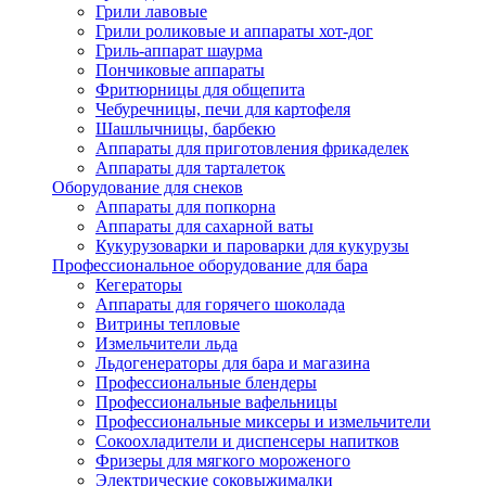
Грили лавовые
Грили роликовые и аппараты хот-дог
Гриль-аппарат шаурма
Пончиковые аппараты
Фритюрницы для общепита
Чебуречницы, печи для картофеля
Шашлычницы, барбекю
Аппараты для приготовления фрикаделек
Аппараты для тарталеток
Оборудование для снеков
Аппараты для попкорна
Аппараты для сахарной ваты
Кукурузоварки и пароварки для кукурузы
Профессиональное оборудование для бара
Кегераторы
Аппараты для горячего шоколада
Витрины тепловые
Измельчители льда
Льдогенераторы для бара и магазина
Профессиональные блендеры
Профессиональные вафельницы
Профессиональные миксеры и измельчители
Сокоохладители и диспенсеры напитков
Фризеры для мягкого мороженого
Электрические соковыжималки