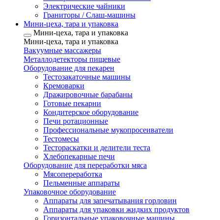
Электрические чайники
Граниторы / Слаш-машины
Мини-цеха, тара и упаковка
Мини-цеха, тара и упаковка
Мини-цеха, тара и упаковка
Вакуумные массажеры
Металлодетекторы пищевые
Оборудование для пекарен
Тестозакаточные машины
Кремоварки
Дражировочные барабаны
Готовые пекарни
Кондитерское оборудование
Печи ротационные
Профессиональные мукопросеиватели
Тестомесы
Тестораскатки и делители теста
Хлебопекарные печи
Оборудование для переработки мяса
Мясопереработка
Пельменные аппараты
Упаковочное оборудование
Аппараты для запечатывания горловин
Аппараты для упаковки жидких продуктов
Горизонтальные упаковочные машины