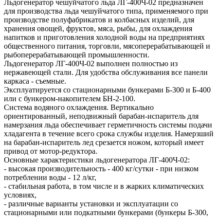
Льдогенератор чешуйчатого льда ЛГ-400Ч-02 предназначен
для производства льда чешуйчатого типа, применяемого при
производстве полуфабрикатов и колбасных изделий, для
хранения овощей, фруктов, мяса, рыбы, для охлаждения
напитков и приготовления холодной воды на предприятиях
общественного питания, торговли, мясоперерабатывающей и
рыбоперерабатывающей промышленности.
Льдогенератор ЛГ-400Ч-02 выполнен полностью из
нержавеющей стали. Для удобства обслуживания все панели
каркаса - съемные.
Эксплуатируется со стационарными бункерами Б-300 и Б-400
или с бункером-накопителем БН-2-100.
Система водяного охлаждения. Вертикально
ориентированный, неподвижный барабан-испаритель для
намерзания льда обеспечивает герметичность системы подачи
хладагента в течение всего срока службы изделия. Намерзший
на барабан-испаритель лед срезается ножом, который имеет
привод от мотор-редуктора.
Основные характеристики льдогенератора ЛГ-400Ч-02:
- высокая производительность - 400 кг/сутки - при низком
потреблении воды - 12 л/кг,
- стабильная работа, в том числе и в жарких климатических
условиях,
- различные варианты установки и эксплуатации со
стационарными или подкатными бункерами (бункеры Б-300,