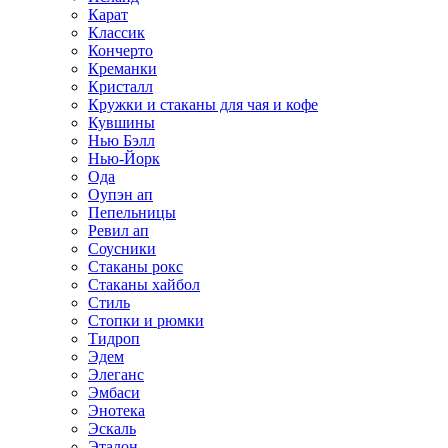
Карат
Классик
Кончерто
Креманки
Кристалл
Кружки и стаканы для чая и кофе
Кувшины
Нью Бэлл
Нью-Йорк
Ода
Оупэн ап
Пепельницы
Ревил ап
Соусники
Стаканы рокс
Стаканы хайбол
Стиль
Стопки и рюмки
Тидроп
Эдем
Элеганс
Эмбаси
Энотека
Эскаль
Эталон