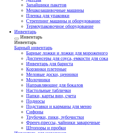
Запайщики пакетов
Мешкозашивочные машины
Пленка для упаковки
Стреппинг машины и оборудование
Термоупаковочное оборудование
Инвентарь
Инвентарь
Инвентарь
Барный инвентарь
Барные ложки и ложки для мороженого
Диспенсеры для соуса, емкости для сока
Инвентарь для бариста
Корзинки плетеные
Меловые доски, ценники
Молочники
Направляющие для бокалов
Настольные таблички
Папки, карты вин, счета
Подносы
Подставки и карманы для меню
Сифоны
Трубочки, пики, зубочистки
Френч-прессы, чайники заварочные
Штопоры и пробки