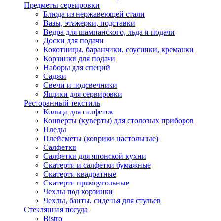
Предметы сервировки
Блюда из нержавеющей стали
Вазы, этажерки, подставки
Ведра для шампанского, льда и подачи
Доски для подачи
Кокотницы, баранчики, соусники, креманки
Корзинки для подачи
Наборы для специй
Саджи
Свечи и подсвечники
Ящики для сервировки
Ресторанный текстиль
Кольца для салфеток
Конверты (куверты) для столовых приборов
Пледы
Плейсметы (коврики настольные)
Салфетки
Салфетки для японской кухни
Скатерти и салфетки бумажные
Скатерти квадратные
Скатерти прямоугольные
Чехлы под корзинки
Чехлы, банты, сиденья для стульев
Стеклянная посуда
Bistro