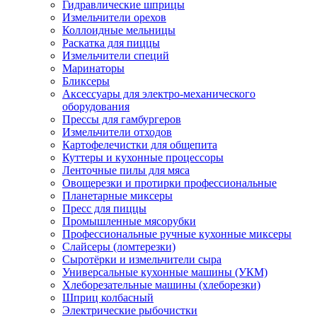
Гидравлические шприцы
Измельчители орехов
Коллоидные мельницы
Раскатка для пиццы
Измельчители специй
Маринаторы
Бликсеры
Аксессуары для электро-механического
оборудования
Прессы для гамбургеров
Измельчители отходов
Картофелечистки для общепита
Куттеры и кухонные процессоры
Ленточные пилы для мяса
Овощерезки и протирки профессиональные
Планетарные миксеры
Пресс для пиццы
Промышленные мясорубки
Профессиональные ручные кухонные миксеры
Слайсеры (ломтерезки)
Сыротёрки и измельчители сыра
Универсальные кухонные машины (УКМ)
Хлеборезательные машины (хлеборезки)
Шприц колбасный
Электрические рыбочистки