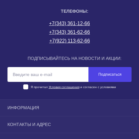
ТЕЛЕФОНЫ:
+7(343) 361-12-66
+7(343) 361-62-66
+7(922) 113-62-66
ПОДПИСЫВАЙТЕСЬ НА НОВОСТИ И АКЦИИ:
Подписаться
Я прочитал
Условия соглашения
и согласен с условиями
ИНФОРМАЦИЯ
О компании
КОНТАКТЫ И АДРЕС
Доставка и оплата Екатеринбурге
Условия соглашения
Екатеринбург, ул. Новгородцевой, 15 (со стороны 1-го