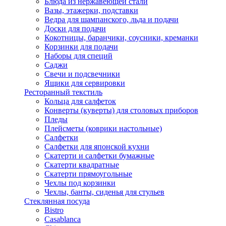
Блюда из нержавеющей стали
Вазы, этажерки, подставки
Ведра для шампанского, льда и подачи
Доски для подачи
Кокотницы, баранчики, соусники, креманки
Корзинки для подачи
Наборы для специй
Саджи
Свечи и подсвечники
Ящики для сервировки
Ресторанный текстиль
Кольца для салфеток
Конверты (куверты) для столовых приборов
Пледы
Плейсметы (коврики настольные)
Салфетки
Салфетки для японской кухни
Скатерти и салфетки бумажные
Скатерти квадратные
Скатерти прямоугольные
Чехлы под корзинки
Чехлы, банты, сиденья для стульев
Стеклянная посуда
Bistro
Casablanca