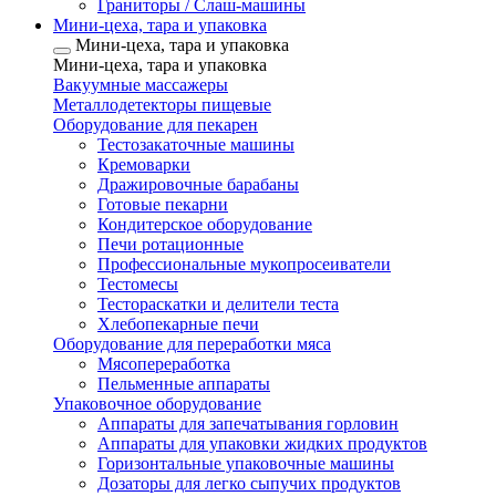
Граниторы / Слаш-машины
Мини-цеха, тара и упаковка
Мини-цеха, тара и упаковка
Мини-цеха, тара и упаковка
Вакуумные массажеры
Металлодетекторы пищевые
Оборудование для пекарен
Тестозакаточные машины
Кремоварки
Дражировочные барабаны
Готовые пекарни
Кондитерское оборудование
Печи ротационные
Профессиональные мукопросеиватели
Тестомесы
Тестораскатки и делители теста
Хлебопекарные печи
Оборудование для переработки мяса
Мясопереработка
Пельменные аппараты
Упаковочное оборудование
Аппараты для запечатывания горловин
Аппараты для упаковки жидких продуктов
Горизонтальные упаковочные машины
Дозаторы для легко сыпучих продуктов