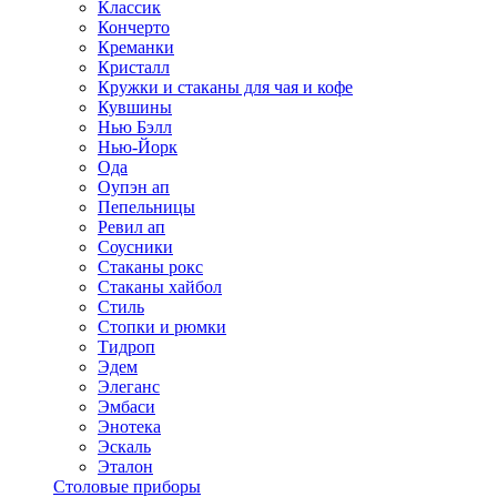
Классик
Кончерто
Креманки
Кристалл
Кружки и стаканы для чая и кофе
Кувшины
Нью Бэлл
Нью-Йорк
Ода
Оупэн ап
Пепельницы
Ревил ап
Соусники
Стаканы рокс
Стаканы хайбол
Стиль
Стопки и рюмки
Тидроп
Эдем
Элеганс
Эмбаси
Энотека
Эскаль
Эталон
Столовые приборы