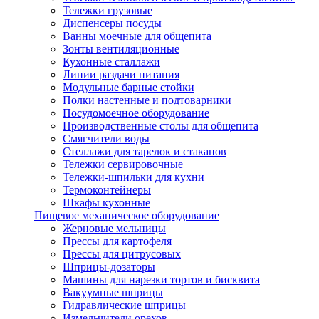
Тележки грузовые
Диспенсеры посуды
Ванны моечные для общепита
Зонты вентиляционные
Кухонные сталлажи
Линии раздачи питания
Модульные барные стойки
Полки настенные и подтоварники
Посудомоечное оборудование
Производственные столы для общепита
Смягчители воды
Стеллажи для тарелок и стаканов
Тележки сервировочные
Тележки-шпильки для кухни
Термоконтейнеры
Шкафы кухонные
Пищевое механическое оборудование
Жерновые мельницы
Прессы для картофеля
Прессы для цитрусовых
Шприцы-дозаторы
Машины для нарезки тортов и бисквита
Вакуумные шприцы
Гидравлические шприцы
Измельчители орехов