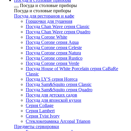
Посуда и столовые приборы
Посуда и столовые приборы
Посуда и столовые приборы
Посуда для ресторанов и кафе
Горшочки для тушения
Посуда Chan Wave серия Classic
Посуда Chan Wave серия Quadro
Посуда Corone White
Посуда Corone серия Aqua
Посуда Corone серия Celeste
Посуда Corone серия Natura
Посуда Corone серия Rustico
Посуда Corone серия Verde
Посуда House of White Porcelain серия CaBaRe
Classic
Посуда LY'S серия Horeca
Посуда Sam&Squito серия Classic
Посуда Sam&Squito серия Quadro
Посуда для детских садов
Посуда для японской кухни
Серия Collage
Серия Lambert
Серия Tvist Ivory
Стеклокерамика Arcopal Trianon
Предметы сервировки