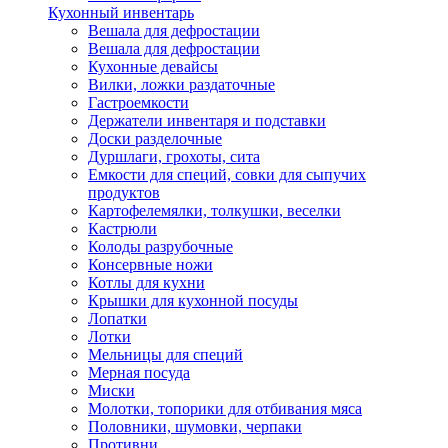
Кухонный инвентарь
Вешала для дефростации
Вешала для дефростации
Кухонные девайсы
Вилки, ложки раздаточные
Гастроемкости
Держатели инвентаря и подставки
Доски разделочные
Дуршлаги, грохоты, сита
Емкости для специй, совки для сыпучих
продуктов
Картофелемялки, толкушки, веселки
Кастрюли
Колоды разрубочные
Консервные ножи
Котлы для кухни
Крышки для кухонной посуды
Лопатки
Лотки
Мельницы для специй
Мерная посуда
Миски
Молотки, топорики для отбивания мяса
Половники, шумовки, черпаки
Противни