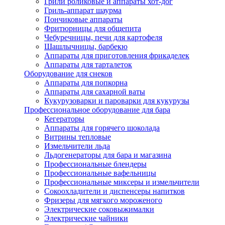
Грили роликовые и аппараты хот-дог
Гриль-аппарат шаурма
Пончиковые аппараты
Фритюрницы для общепита
Чебуречницы, печи для картофеля
Шашлычницы, барбекю
Аппараты для приготовления фрикаделек
Аппараты для тарталеток
Оборудование для снеков
Аппараты для попкорна
Аппараты для сахарной ваты
Кукурузоварки и пароварки для кукурузы
Профессиональное оборудование для бара
Кегераторы
Аппараты для горячего шоколада
Витрины тепловые
Измельчители льда
Льдогенераторы для бара и магазина
Профессиональные блендеры
Профессиональные вафельницы
Профессиональные миксеры и измельчители
Сокоохладители и диспенсеры напитков
Фризеры для мягкого мороженого
Электрические соковыжималки
Электрические чайники