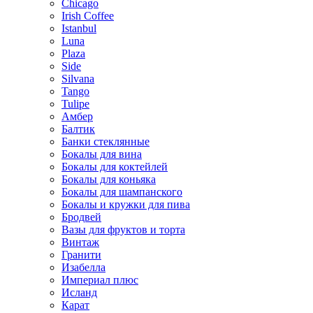
Chicago
Irish Coffee
Istanbul
Luna
Plaza
Side
Silvana
Tango
Tulipe
Амбер
Балтик
Банки стеклянные
Бокалы для вина
Бокалы для коктейлей
Бокалы для коньяка
Бокалы для шампанского
Бокалы и кружки для пива
Бродвей
Вазы для фруктов и торта
Винтаж
Гранити
Изабелла
Империал плюс
Исланд
Карат