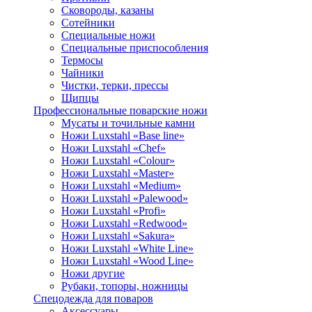
Сковороды, казаны
Сотейники
Специальные ножи
Специальные приспособления
Термосы
Чайники
Чистки, терки, прессы
Щипцы
Профессиональные поварские ножи
Мусаты и точильные камни
Ножи Luxstahl «Base line»
Ножи Luxstahl «Chef»
Ножи Luxstahl «Colour»
Ножи Luxstahl «Master»
Ножи Luxstahl «Medium»
Ножи Luxstahl «Palewood»
Ножи Luxstahl «Profi»
Ножи Luxstahl «Redwood»
Ножи Luxstahl «Sakura»
Ножи Luxstahl «White Line»
Ножи Luxstahl «Wood Line»
Ножи другие
Рубаки, топоры, ножницы
Спецодежда для поваров
Аксессуары