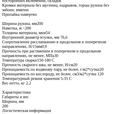
посторонних включений, складок
Кромки материала без заусениц, надрывов, торцы рулона без
забоин, вмятин
Припайка намертво
Ширина рулона, мм200
Намотка, м ~200
Толщина материала, мкм54
Внутренний диаметр втулки, мм 76,6
Сопротивление расслаиванию в продольном и поперечном
направлениях, H/15мм0,9
Прочность при растяжении в поперечном и продольном
направлениях, не менее, МПа30
Температура сварки150-180 С
Прочность сварного шва, не менее, Н/см20
Проницаемость по водяному пару, не более, г/м2*сутки20
Проницаемость по кислороду, не более, см3/м2*сутки 120
Температурный режим хранения 5-35 С
Вес нетто, кг 2,2
Характеристики
Габариты и вес
Ширина, мм
200
Логистическая информация