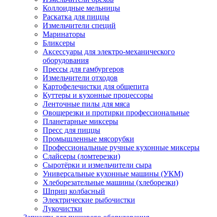
Коллоидные мельницы
Раскатка для пиццы
Измельчители специй
Маринаторы
Бликсеры
Аксессуары для электро-механического
оборудования
Прессы для гамбургеров
Измельчители отходов
Картофелечистки для общепита
Куттеры и кухонные процессоры
Ленточные пилы для мяса
Овощерезки и протирки профессиональные
Планетарные миксеры
Пресс для пиццы
Промышленные мясорубки
Профессиональные ручные кухонные миксеры
Слайсеры (ломтерезки)
Сыротёрки и измельчители сыра
Универсальные кухонные машины (УКМ)
Хлеборезательные машины (хлеборезки)
Шприц колбасный
Электрические рыбочистки
Лукочистки