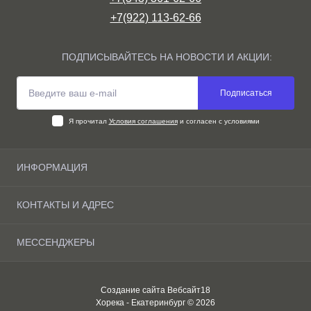
+7(922) 113-62-66
ПОДПИСЫВАЙТЕСЬ НА НОВОСТИ И АКЦИИ:
Подписаться
Я прочитал
Условия соглашения
и согласен с условиями
ИНФОРМАЦИЯ
О компании
КОНТАКТЫ И АДРЕС
Доставка и оплата Екатеринбурге
Условия соглашения
Екатеринбург, ул. Новгородцевой, 15 (со стороны 1-го
МЕССЕНДЖЕРЫ
Связаться с нами
подъезда)
Карта сайта
Max
horeca.e@mail.ru
Производители
Создание сайта
Вебсайт18
Telegram
Акции
Понедельник-Пятница
Хорека - Екатеринбург © 2026
с 9.00 - 17.00