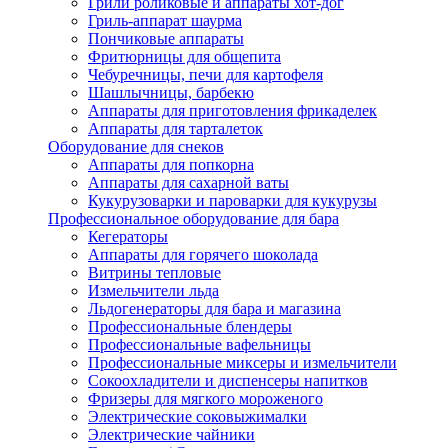
Грили роликовые и аппараты хот-дог
Гриль-аппарат шаурма
Пончиковые аппараты
Фритюрницы для общепита
Чебуречницы, печи для картофеля
Шашлычницы, барбекю
Аппараты для приготовления фрикаделек
Аппараты для тарталеток
Оборудование для снеков
Аппараты для попкорна
Аппараты для сахарной ваты
Кукурузоварки и пароварки для кукурузы
Профессиональное оборудование для бара
Кегераторы
Аппараты для горячего шоколада
Витрины тепловые
Измельчители льда
Льдогенераторы для бара и магазина
Профессиональные блендеры
Профессиональные вафельницы
Профессиональные миксеры и измельчители
Сокоохладители и диспенсеры напитков
Фризеры для мягкого мороженого
Электрические соковыжималки
Электрические чайники