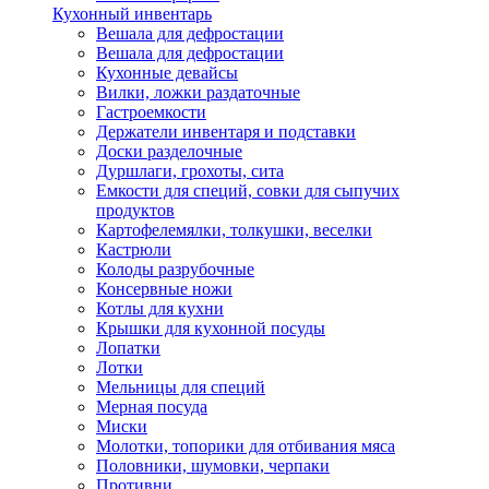
Кухонный инвентарь
Вешала для дефростации
Вешала для дефростации
Кухонные девайсы
Вилки, ложки раздаточные
Гастроемкости
Держатели инвентаря и подставки
Доски разделочные
Дуршлаги, грохоты, сита
Емкости для специй, совки для сыпучих
продуктов
Картофелемялки, толкушки, веселки
Кастрюли
Колоды разрубочные
Консервные ножи
Котлы для кухни
Крышки для кухонной посуды
Лопатки
Лотки
Мельницы для специй
Мерная посуда
Миски
Молотки, топорики для отбивания мяса
Половники, шумовки, черпаки
Противни