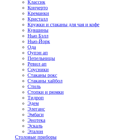
Классик
Кончерто
Креманки
Кристалл
Кружки и стаканы для чая и кофе
Кувшины
Нью Бэлл
Нью-Йорк
Ода
Оупэн ап
Пепельницы
Ревил ап
Соусники
Стаканы рокс
Стаканы хайбол
Стиль
Стопки и рюмки
Тидроп
Эдем
Элеганс
Эмбаси
Энотека
Эскаль
Эталон
Столовые приборы