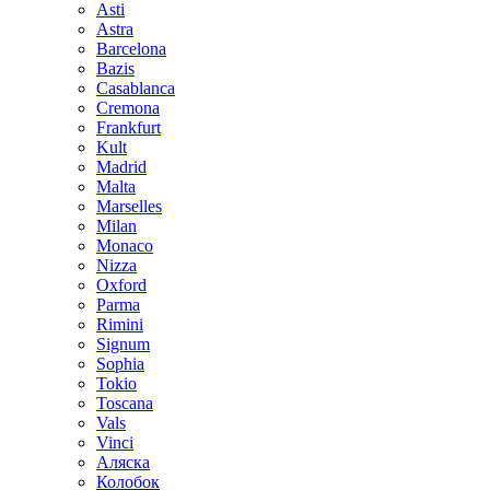
Asti
Astra
Barcelona
Bazis
Casablanca
Cremona
Frankfurt
Kult
Madrid
Malta
Marselles
Milan
Monaco
Nizza
Oxford
Parma
Rimini
Signum
Sophia
Tokio
Toscana
Vals
Vinci
Аляска
Колобок