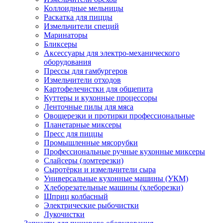
Коллоидные мельницы
Раскатка для пиццы
Измельчители специй
Маринаторы
Бликсеры
Аксессуары для электро-механического
оборудования
Прессы для гамбургеров
Измельчители отходов
Картофелечистки для общепита
Куттеры и кухонные процессоры
Ленточные пилы для мяса
Овощерезки и протирки профессиональные
Планетарные миксеры
Пресс для пиццы
Промышленные мясорубки
Профессиональные ручные кухонные миксеры
Слайсеры (ломтерезки)
Сыротёрки и измельчители сыра
Универсальные кухонные машины (УКМ)
Хлеборезательные машины (хлеборезки)
Шприц колбасный
Электрические рыбочистки
Лукочистки