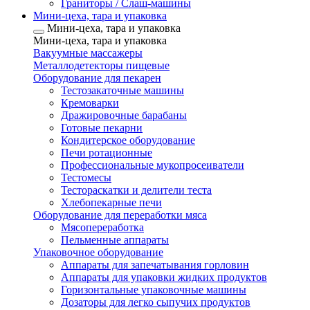
Граниторы / Слаш-машины
Мини-цеха, тара и упаковка
Мини-цеха, тара и упаковка
Мини-цеха, тара и упаковка
Вакуумные массажеры
Металлодетекторы пищевые
Оборудование для пекарен
Тестозакаточные машины
Кремоварки
Дражировочные барабаны
Готовые пекарни
Кондитерское оборудование
Печи ротационные
Профессиональные мукопросеиватели
Тестомесы
Тестораскатки и делители теста
Хлебопекарные печи
Оборудование для переработки мяса
Мясопереработка
Пельменные аппараты
Упаковочное оборудование
Аппараты для запечатывания горловин
Аппараты для упаковки жидких продуктов
Горизонтальные упаковочные машины
Дозаторы для легко сыпучих продуктов