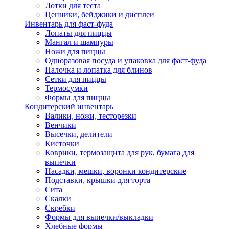
Лотки для теста
Ценники, бейджики и дисплеи
Инвентарь для фаст-фуда
Лопаты для пиццы
Мангал и шампуры
Ножи для пиццы
Одноразовая посуда и упаковка для фаст-фуда
Палочка и лопатка для блинов
Сетки для пиццы
Термосумки
Формы для пиццы
Кондитерский инвентарь
Валики, ножи, тесторезки
Венчики
Высечки, делители
Кисточки
Коврики, термозащита для рук, бумага для
выпечки
Насадки, мешки, воронки кондитерские
Подставки, крышки для торта
Сита
Скалки
Скребки
Формы для выпечки/выкладки
Хлебные формы