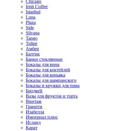
Chicago
Irish Coffee
Istanbul
Luna
Plaza
Side
Silvana
Tango
Tulipe
Амбер
Балтик
Банки стеклянные
Бокалы для вина
Бокалы для коктейлей
Бокалы для коньяка
Бокалы для шампанского
Бокалы и кружки для пива
Бродвей
Вазы для фруктов и торта
Винтаж
Гранити
Изабелла
Империал плюс
Исланд
Карат