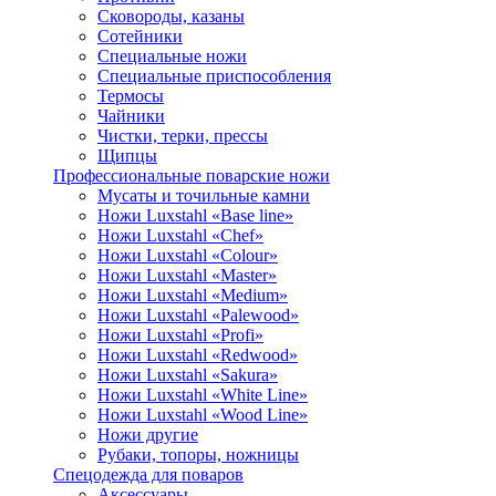
Сковороды, казаны
Сотейники
Специальные ножи
Специальные приспособления
Термосы
Чайники
Чистки, терки, прессы
Щипцы
Профессиональные поварские ножи
Мусаты и точильные камни
Ножи Luxstahl «Base line»
Ножи Luxstahl «Chef»
Ножи Luxstahl «Colour»
Ножи Luxstahl «Master»
Ножи Luxstahl «Medium»
Ножи Luxstahl «Palewood»
Ножи Luxstahl «Profi»
Ножи Luxstahl «Redwood»
Ножи Luxstahl «Sakura»
Ножи Luxstahl «White Line»
Ножи Luxstahl «Wood Line»
Ножи другие
Рубаки, топоры, ножницы
Спецодежда для поваров
Аксессуары