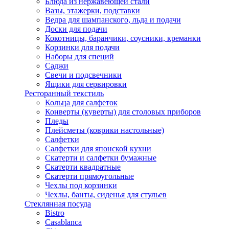
Блюда из нержавеющей стали
Вазы, этажерки, подставки
Ведра для шампанского, льда и подачи
Доски для подачи
Кокотницы, баранчики, соусники, креманки
Корзинки для подачи
Наборы для специй
Саджи
Свечи и подсвечники
Ящики для сервировки
Ресторанный текстиль
Кольца для салфеток
Конверты (куверты) для столовых приборов
Пледы
Плейсметы (коврики настольные)
Салфетки
Салфетки для японской кухни
Скатерти и салфетки бумажные
Скатерти квадратные
Скатерти прямоугольные
Чехлы под корзинки
Чехлы, банты, сиденья для стульев
Стеклянная посуда
Bistro
Casablanca