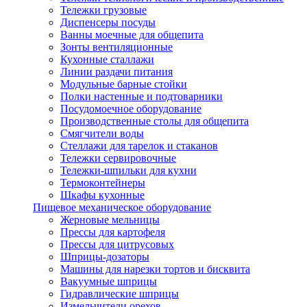
Тележки грузовые
Диспенсеры посуды
Ванны моечные для общепита
Зонты вентиляционные
Кухонные сталлажи
Линии раздачи питания
Модульные барные стойки
Полки настенные и подтоварники
Посудомоечное оборудование
Производственные столы для общепита
Смягчители воды
Стеллажи для тарелок и стаканов
Тележки сервировочные
Тележки-шпильки для кухни
Термоконтейнеры
Шкафы кухонные
Пищевое механическое оборудование
Жерновые мельницы
Прессы для картофеля
Прессы для цитрусовых
Шприцы-дозаторы
Машины для нарезки тортов и бисквита
Вакуумные шприцы
Гидравлические шприцы
Измельчители орехов