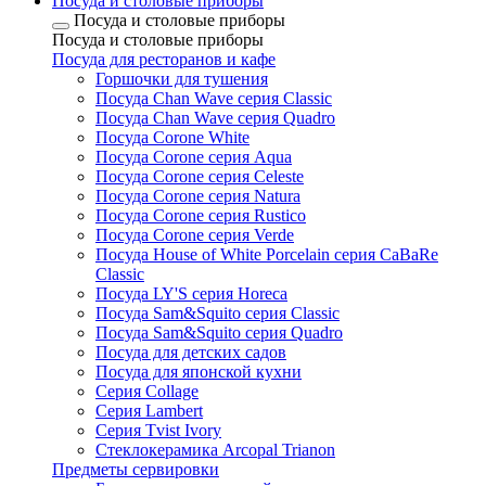
Посуда и столовые приборы
Посуда и столовые приборы
Посуда и столовые приборы
Посуда для ресторанов и кафе
Горшочки для тушения
Посуда Chan Wave серия Classic
Посуда Chan Wave серия Quadro
Посуда Corone White
Посуда Corone серия Aqua
Посуда Corone серия Celeste
Посуда Corone серия Natura
Посуда Corone серия Rustico
Посуда Corone серия Verde
Посуда House of White Porcelain серия CaBaRe
Classic
Посуда LY'S серия Horeca
Посуда Sam&Squito серия Classic
Посуда Sam&Squito серия Quadro
Посуда для детских садов
Посуда для японской кухни
Серия Collage
Серия Lambert
Серия Tvist Ivory
Стеклокерамика Arcopal Trianon
Предметы сервировки