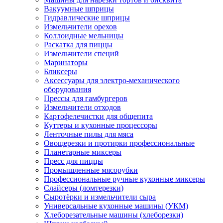
Вакуумные шприцы
Гидравлические шприцы
Измельчители орехов
Коллоидные мельницы
Раскатка для пиццы
Измельчители специй
Маринаторы
Бликсеры
Аксессуары для электро-механического
оборудования
Прессы для гамбургеров
Измельчители отходов
Картофелечистки для общепита
Куттеры и кухонные процессоры
Ленточные пилы для мяса
Овощерезки и протирки профессиональные
Планетарные миксеры
Пресс для пиццы
Промышленные мясорубки
Профессиональные ручные кухонные миксеры
Слайсеры (ломтерезки)
Сыротёрки и измельчители сыра
Универсальные кухонные машины (УКМ)
Хлеборезательные машины (хлеборезки)