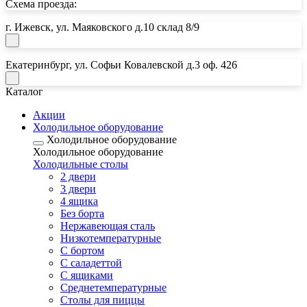
Схема проезда:
г. Ижевск, ул. Маяковского д.10 склад 8/9
Екатеринбург, ул. Софьи Ковалевской д.3 оф. 426
Каталог
Акции
Холодильное оборудование
Холодильное оборудование
Холодильное оборудование
Почта:
Холодильные столы
2 двери
horeca18@mail.ru
3 двери
Почта:
4 ящика
Без борта
horeca.e@mail.ru
Нержавеющая сталь
Низкотемпературные
С бортом
С саладеттой
С ящиками
Среднетемпературные
Столы для пиццы