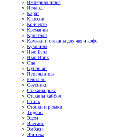
Империал плюс
Исланд
Карат
Классик
Кончерто
Креманки
Кристалл
Кружки и стаканы для чая и кофе
Кувшины
Нью Бэлл
Нью-Йорк
Ода
Оупэн ап
Пепельницы
Ревил ап
Соусники
Стаканы рокс
Стаканы хайбол
Стиль
Стопки и рюмки
Тидроп
Эдем
Элеганс
Эмбаси
Энотека