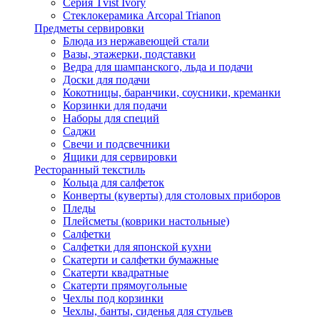
Серия Tvist Ivory
Стеклокерамика Arcopal Trianon
Предметы сервировки
Блюда из нержавеющей стали
Вазы, этажерки, подставки
Ведра для шампанского, льда и подачи
Доски для подачи
Кокотницы, баранчики, соусники, креманки
Корзинки для подачи
Наборы для специй
Саджи
Свечи и подсвечники
Ящики для сервировки
Ресторанный текстиль
Кольца для салфеток
Конверты (куверты) для столовых приборов
Пледы
Плейсметы (коврики настольные)
Салфетки
Салфетки для японской кухни
Скатерти и салфетки бумажные
Скатерти квадратные
Скатерти прямоугольные
Чехлы под корзинки
Чехлы, банты, сиденья для стульев