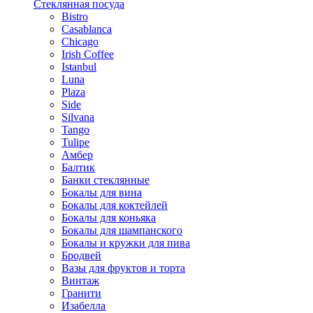
Стеклянная посуда
Bistro
Casablanca
Chicago
Irish Coffee
Istanbul
Luna
Plaza
Side
Silvana
Tango
Tulipe
Амбер
Балтик
Банки стеклянные
Бокалы для вина
Бокалы для коктейлей
Бокалы для коньяка
Бокалы для шампанского
Бокалы и кружки для пива
Бродвей
Вазы для фруктов и торта
Винтаж
Гранити
Изабелла