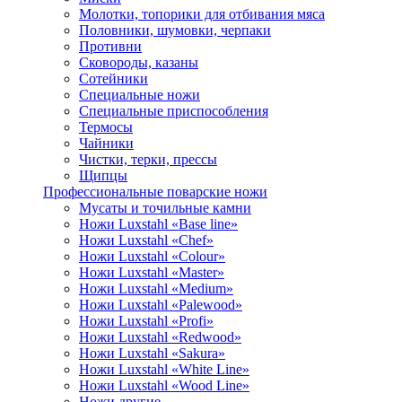
Молотки, топорики для отбивания мяса
Половники, шумовки, черпаки
Противни
Сковороды, казаны
Сотейники
Специальные ножи
Специальные приспособления
Термосы
Чайники
Чистки, терки, прессы
Щипцы
Профессиональные поварские ножи
Мусаты и точильные камни
Ножи Luxstahl «Base line»
Ножи Luxstahl «Chef»
Ножи Luxstahl «Colour»
Ножи Luxstahl «Master»
Ножи Luxstahl «Medium»
Ножи Luxstahl «Palewood»
Ножи Luxstahl «Profi»
Ножи Luxstahl «Redwood»
Ножи Luxstahl «Sakura»
Ножи Luxstahl «White Line»
Ножи Luxstahl «Wood Line»
Ножи другие