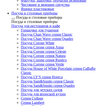
Фартуки, шапочки, перчатки резиновые
Чистящие и моющие средства
Ящики пластиковые
Посуда и столовые приборы
Посуда и столовые приборы
Посуда и столовые приборы
Посуда для ресторанов и кафе
Горшочки для тушения
Посуда Chan Wave серия Classic
Посуда Chan Wave серия Quadro
Посуда Corone White
Посуда Corone серия Aqua
Посуда Corone серия Celeste
Посуда Corone серия Natura
Посуда Corone серия Rustico
Посуда Corone серия Verde
Посуда House of White Porcelain серия CaBaRe
Classic
Посуда LY'S серия Horeca
Посуда Sam&Squito серия Classic
Посуда Sam&Squito серия Quadro
Посуда для детских садов
Посуда для японской кухни
Серия Collage
Серия Lambert