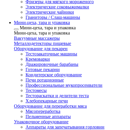
Фризеры для мягкого мороженого
Электрические соковыжималки
Электрические чайники
Граниторы / Слаш-машины
Мини-цеха, тара и упаковка
Мини-цеха, тара и упаковка
Мини-цеха, тара и упаковка
Вакуумные массажеры
Металлодетекторы пищевые
Оборудование для пекарен
Тестозакаточные машины
Кремоварки
Дражировочные барабаны
Готовые пекарни
Кондитерское оборудование
Печи ротационные
Профессиональные мукопросеиватели
Тестомесы
Тестораскатки и делители теста
Хлебопекарные печи
Оборудование для переработки мяса
Мясопереработка
Пельменные аппараты
Упаковочное оборудование
Аппараты для запечатывания горловин