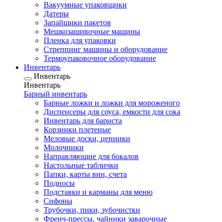
Вакуумные упаковщики
Датеры
Запайщики пакетов
Мешкозашивочные машины
Пленка для упаковки
Стреппинг машины и оборудование
Термоупаковочное оборудование
Инвентарь
Инвентарь
Инвентарь
Барный инвентарь
Барные ложки и ложки для мороженого
Диспенсеры для соуса, емкости для сока
Инвентарь для бариста
Корзинки плетеные
Меловые доски, ценники
Молочники
Направляющие для бокалов
Настольные таблички
Папки, карты вин, счета
Подносы
Подставки и карманы для меню
Сифоны
Трубочки, пики, зубочистки
Френч-прессы, чайники заварочные