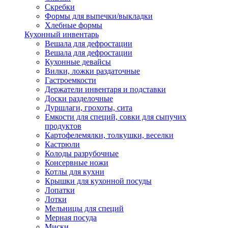
Скребки
Формы для выпечки/выкладки
Хлебные формы
Кухонный инвентарь
Вешала для дефростации
Вешала для дефростации
Кухонные девайсы
Вилки, ложки раздаточные
Гастроемкости
Держатели инвентаря и подставки
Доски разделочные
Дуршлаги, грохоты, сита
Емкости для специй, совки для сыпучих
продуктов
Картофелемялки, толкушки, веселки
Кастрюли
Колоды разрубочные
Консервные ножи
Котлы для кухни
Крышки для кухонной посуды
Лопатки
Лотки
Мельницы для специй
Мерная посуда
Миски