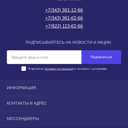
+7(343) 361-12-66
+7(343) 361-62-66
+7(922) 113-62-66
ПОДПИСЫВАЙТЕСЬ НА НОВОСТИ И АКЦИИ:
Подписаться
Я прочитал
Условия соглашения
и согласен с условиями
ИНФОРМАЦИЯ
О компании
КОНТАКТЫ И АДРЕС
Доставка и оплата Екатеринбурге
Условия соглашения
Екатеринбург, ул. Новгородцевой, 15 (со стороны 1-го
МЕССЕНДЖЕРЫ
Связаться с нами
подъезда)
Карта сайта